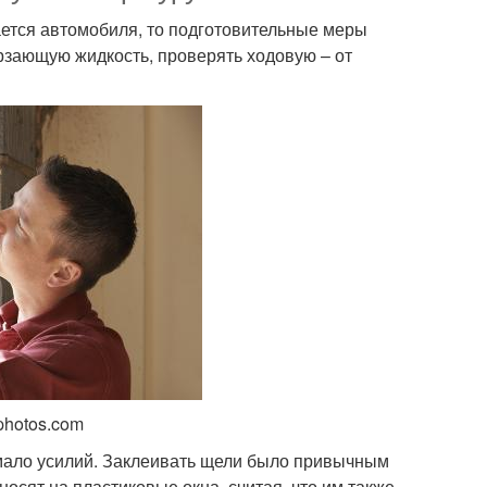
ается автомобиля, то подготовительные меры
рзающую жидкость, проверять ходовую – от
tphotos.com
емало усилий. Заклеивать щели было привычным
осят на пластиковые окна, считая, что им также