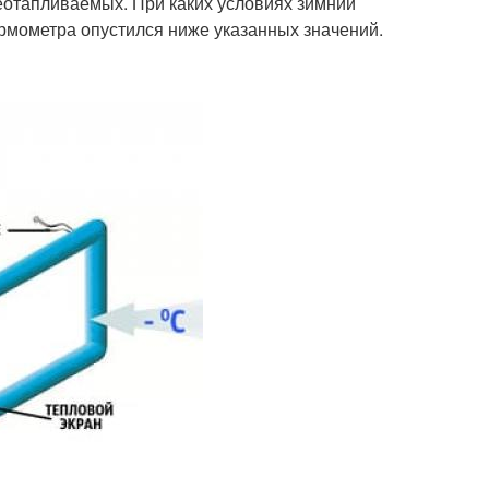
еотапливаемых. При каких условиях зимний
ермометра опустился ниже указанных значений.