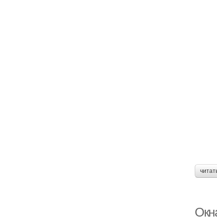
читат
Окн