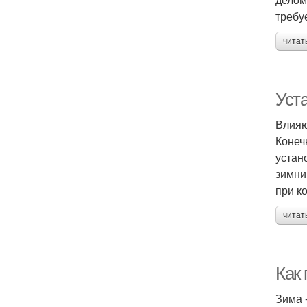
требу
читат
Уста
Влияю
Конеч
устан
зимни
при к
читат
Как
Зима 