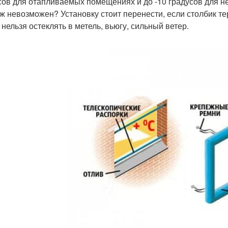
сов для отапливаемых помещениях и до -10 градусов для н
ж невозможен? Установку стоит перенести, если столбик т
 нельзя остеклять в метель, вьюгу, сильный ветер.