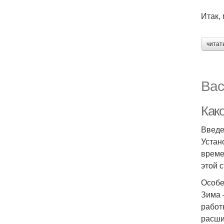
Итак,
читат
Вас
Како
Введ
Устан
време
этой 
Особе
Зима 
работ
расши