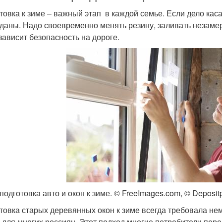
товка к зиме – важный этап в каждой семье. Если дело кас
даны. Надо своевременно менять резину, заливать незаме
 зависит безопасность на дороге.
 подготовка авто и окон к зиме. © FreeImages.com, © Deposi
товка старых деревянных окон к зиме всегда требовала н
 для многих россиян. Этот подход многие потребители перен