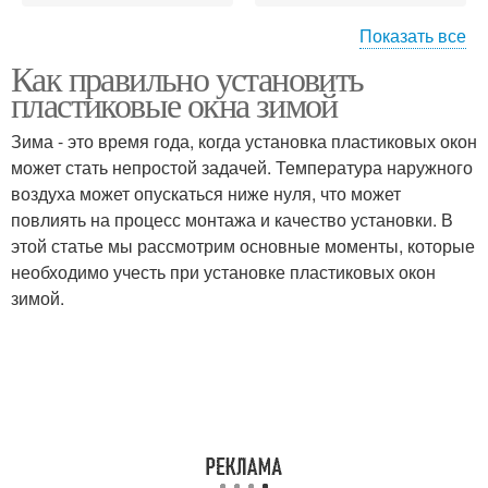
Показать все
Как правильно установить
Пвх-окна в зимний
Зимний монтаж
пластиковые окна зимой
режим
Зима - это время года, когда установка пластиковых окон
может стать непростой задачей. Температура наружного
воздуха может опускаться ниже нуля, что может
Окна в кирпич
Окна в дерево
повлиять на процесс монтажа и качество установки. В
этой статье мы рассмотрим основные моменты, которые
необходимо учесть при установке пластиковых окон
зимой.
Специалист для
Зимняя установка
установки
Работы при зимнем
Зимний установка
монтаже