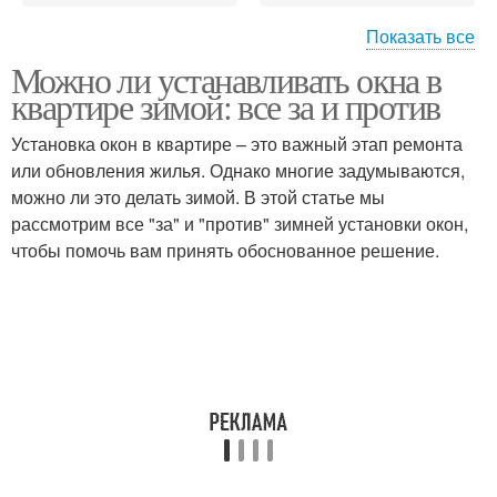
Показать все
Можно ли устанавливать окна в
Окна для зимней
Окна в зимний период
квартире зимой: все за и против
замены
Установка окон в квартире – это важный этап ремонта
или обновления жилья. Однако многие задумываются,
можно ли это делать зимой. В этой статье мы
Зимний установка
Окна в разное время
рассмотрим все "за" и "против" зимней установки окон,
чтобы помочь вам принять обоснованное решение.
Окна при установке
Последний окно
Окно перед холодами
Время для установки