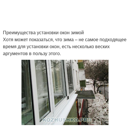
Окна во время
Окна в новостройках
Преимущества установки окон зимой
Хотя может показаться, что зима – не самое подходящее
Окна в дождливую
Металлопластиковые
время для установки окон, есть несколько веских
погоду
окна
аргументов в пользу этого.
Материалы для зимней
Окна при ремонте
установки
Резинки на
Окна в зимнюю пору
пластиковых окнах