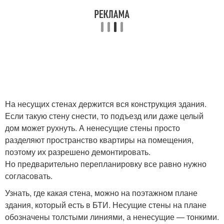
Несомые стены
Стен под дверь
Ненесущие стены
Несущая перегородка
На несущих стенах держится вся конструкция здания.
Если такую стену снести, то подъезд или даже целый
дом может рухнуть. А ненесущие стены просто
Стен при
Капитальные стены
разделяют пространство квартиры на помещения,
перепланировке
поэтому их разрешено демонтировать.
Но предварительно перепланировку все равно нужно
согласовать.
Новые стены
Узнать, где какая стена, можно на поэтажном плане
здания, который есть в БТИ. Несущие стены на плане
обозначены толстыми линиями, а ненесущие — тонкими.