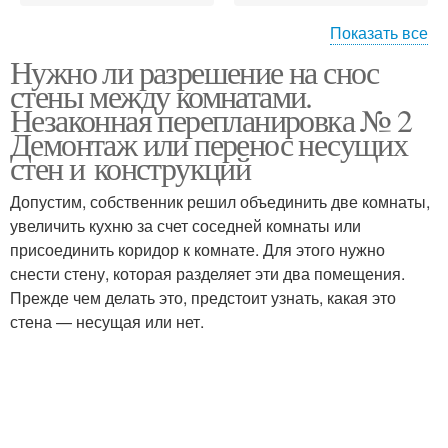
Показать все
Нужно ли разрешение на снос
Стен в различных
Стен в квартире
стены между комнатами.
домах
Незаконная перепланировка № 2
Демонтаж или перенос несущих
стен и конструкций
Стены в панельных
Несущие конструкции
домах
Допустим, собственник решил объединить две комнаты,
увеличить кухню за счет соседней комнаты или
присоединить коридор к комнате. Для этого нужно
снести стену, которая разделяет эти два помещения.
Стены в панельном
Стен в панельном доме
Прежде чем делать это, предстоит узнать, какая это
доме
стена — несущая или нет.
Стены между кухней
Стены в здании