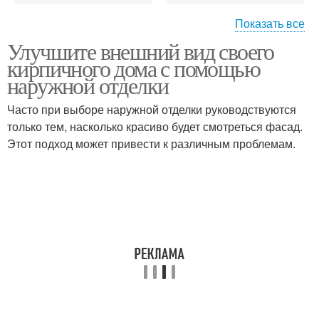
Показать все
Улучшите внешний вид своего
Стен в различных
Стен в квартире
кирпичного дома с помощью
домах
наружной отделки
Часто при выборе наружной отделки руководствуются
Стены в панельных
только тем, насколько красиво будет смотреться фасад.
Несущие конструкции
домах
Этот подход может привести к различным проблемам.
Стены в панельном
Стен в панельном доме
доме
Стены между кухней
Стены в здании