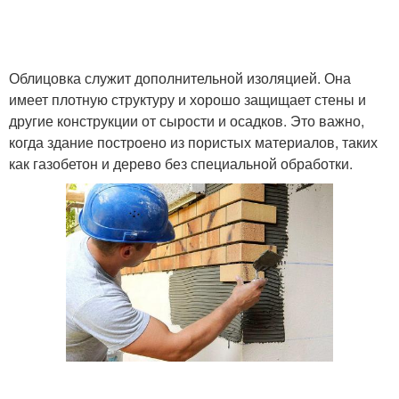
Несомые стены
Несущая перегородка
Облицовка служит дополнительной изоляцией. Она
имеет плотную структуру и хорошо защищает стены и
другие конструкции от сырости и осадков. Это важно,
Стен при
когда здание построено из пористых материалов, таких
Ненесущие стены
перепланировке
как газобетон и дерево без специальной обработки.
Капитальные стены
Новые стены