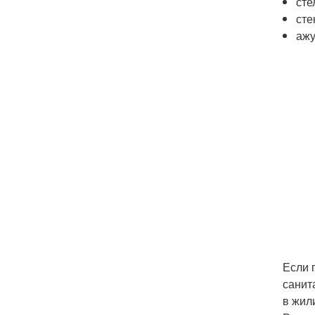
сте
сте
ажу
Если 
санит
в жил