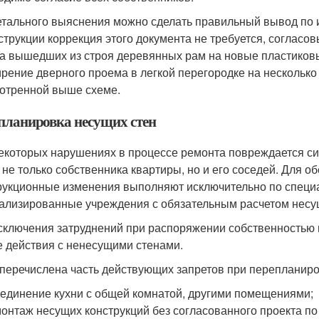
етального выяснения можно сделать правильный вывод по 
струкции коррекция этого документа не требуется, согласо
а вышедших из строя деревянных рам на новые пластиковы
рение дверного проема в легкой перегородке на несколько
отренной выше схеме.
планировка несущих стен
екоторых нарушениях в процессе ремонта повреждается сил
 не только собственника квартиры, но и его соседей. Для 
рукционные изменения выполняют исключительно по специа
ализированные учреждения с обязательным расчетом несущ
сключения затруднений при распоряжении собственностью 
е действия с ненесущими стенами.
перечислена часть действующих запретов при перепланиро
единение кухни с общей комнатой, другими помещениями;
онтаж несущих конструкций без согласованного проекта по