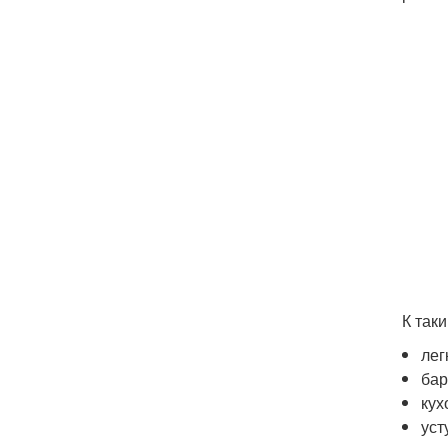
К так
лег
бар
кух
уст