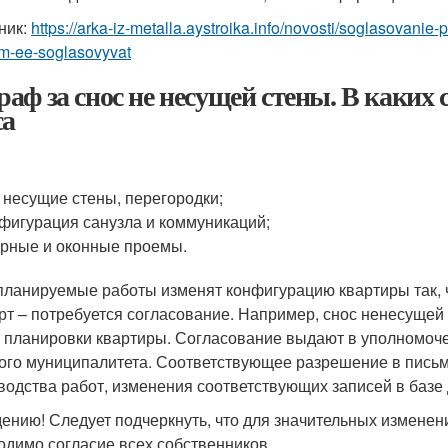
ник:
https://arka-iz-metalla.aystroika.info/novosti/soglasovanie-
m-ee-soglasovyvat
аф за снос не несущей стены. В каких 
са
 несущие стены, перегородки;
фигурация санузла и коммуникаций;
рные и оконные проемы.
планируемые работы изменят конфигурацию квартиры так, ч
рт – потребуется согласование. Например, снос ненесущей
 планировки квартиры. Согласование выдают в уполномоч
ого муниципалитета. Соответствующее разрешение в пись
водства работ, изменения соответствующих записей в базе
дению! Следует подчеркнуть, что для значительных измене
одимо согласие всех собственников.