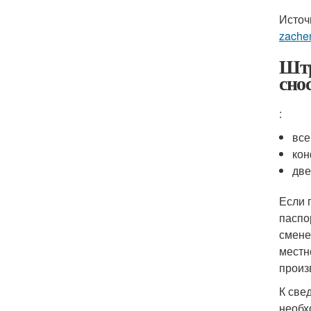
Источ
zache
Штр
сно
:
все
кон
две
Если 
паспо
смене
местн
произ
К све
необх