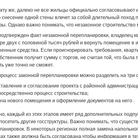
кту же, далеко не все жильцы официально согласовывают и
то снесение одной стены влечет за собой длительный поход 
азы. Однако важно понимать, что незаконное строительство
подтвержден факт незаконной перепланировки, владелец к
ре двух с половиной тысяч рублей и вернуть помещение в и
венные средства. Если проигнорировать требования, квартир
обственник получит сумму с торгов, не считая той, что была
ть уже точно не сможет.
процесс законной перепланировки можно разделить на три 
тавление и согласование проекта с районной администрац
осредственно процесс строительства;
ча нового помещения и оформление документов на него .
но, каждый из этих этапов имеет ряд дополнительных подп
 посетить другие госструктуры. Важно понимать, что сущес
ланировок. В некоторых регионах полная замена напольног
нах также должна быть согласована,чтобы информация в те