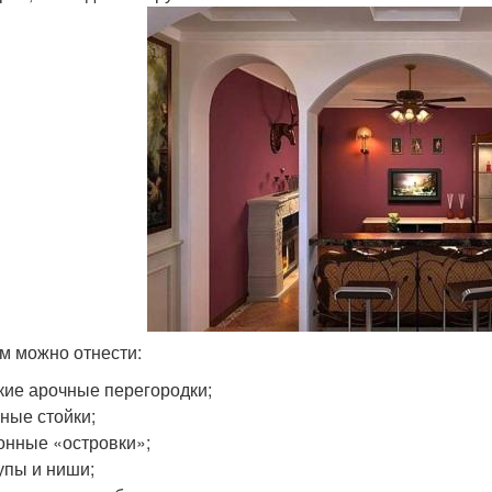
им можно отнести:
кие арочные перегородки;
ные стойки;
онные «островки»;
упы и ниши;