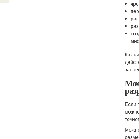
чре
пер
рас
раз
соз
мно
Как в
дейст
запре
Мож
раз
Если 
можно
точно
Можно
разме