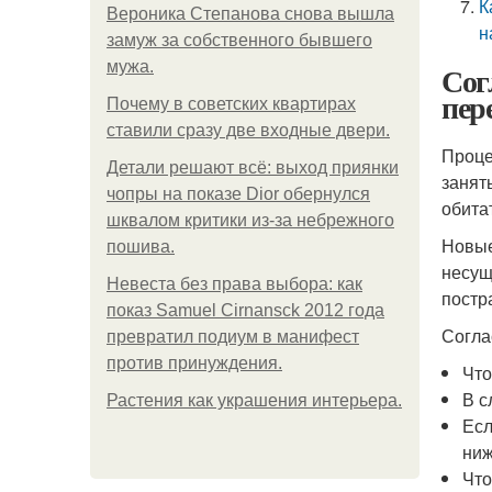
К
Вероника Степанова снова вышла
н
замуж за собственного бывшего
мужа.
Сог
пер
Почему в советских квартирах
ставили сразу две входные двери.
Проце
Детали решают всё: выход приянки
занят
чопры на показе Dior обернулся
обита
шквалом критики из-за небрежного
Новые
пошива.
несущ
Невеста без права выбора: как
постр
показ Samuel Cirnansck 2012 года
Согла
превратил подиум в манифест
против принуждения.
Что
В с
Растения как украшения интерьера.
Есл
ниж
Что