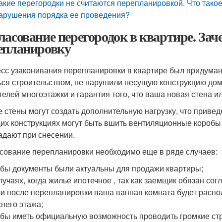
акие перегородки не считаются перепланировкой. Что тако
арушения порядка ее проведения?
ласование перегородок в квартире. Зач
епланировку
сс узаконивания перепланировки в квартире был придуман
ься строительством, не нарушили несущую конструкцию дома
телей многоэтажки и гарантия того, что ваша новая стена и
 стены могут создать дополнительную нагрузку, что приведе
их конструкциях могут быть вшить вентиляционные коробы 
адают при снесении.
сование перепланировки необходимо еще в ряде случаев:
бы документы были актуальны для продажи квартиры;
лучаях, когда жилье ипотечное , так как заемщик обязан с
и после перепланировки ваша ванная комната будет расп
него этажа;
бы иметь официальную возможность проводить громкие стр