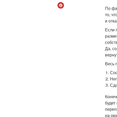
По фа
то, ч
и отк
Если 
разме
собст
Да, с
верну
Весь 
Сос
Неп
Сда
Конеч
будет
переп
на ок