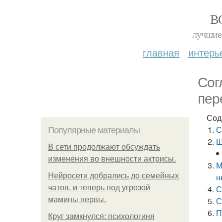
В
лучшие 
главная
интерь
Сог
пер
Сод
С
Популярные материалы
Ш
В сети продолжают обсуждать
изменения во внешности актрисы.
М
Нейросети добрались до семейных
н
чатов, и теперь под угрозой
С
мамины нервы.
С
П
Круг замкнулся: психологиня