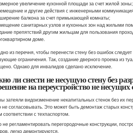
змерное увеличение кухонной площади за счет жилой зоны;
емещение и другие действия с инженерными коммуникаци
ширение балкона за счет примыкающей комнаты;
мещение санитарных узлов и кухонных зон над жилыми п
дание препятствий другим жильцам для пользования прох
гоквартирном доме.
идно из перечня, чтобы перенести стену без ошибок следуе
вующие ограничения. Так, создание дверного проема из ту
щено. Однако для инвалидов сделано исключение.
но ли снести не несущую стену без раз
решение на переустройство не несущих 
вы затеяли видоизменение некапитальных стенок без их пе
 не согласовывать. Это может быть демонтаж старых конст
м соответствии с техпаспортом.
 не регламентировать перегородочные конструкции, постр
ров, легко демонтируются.