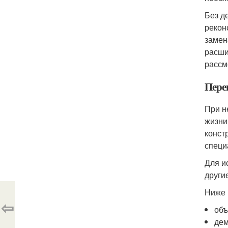
Без д
рекон
замен
расши
рассм
Пере
При н
жизни
конст
специ
Для и
други
Ниже 
⇦
объ
дем