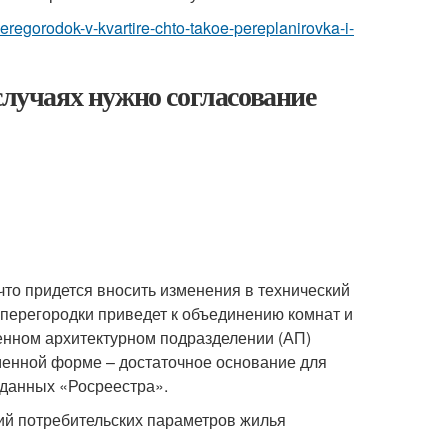
peregorodok-v-kvartire-chto-takoe-pereplanirovka-i-
случаях нужно согласование
то придется вносить изменения в технический
 перегородки приведет к объединению комнат и
енном архитектурном подразделении (АП)
менной форме – достаточное основание для
 данных «Росреестра».
ний потребительских параметров жилья