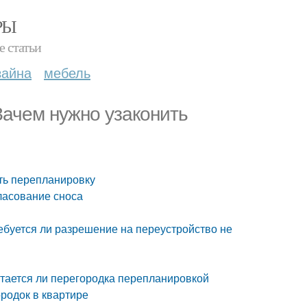
РЫ
е статьи
зайна
мебель
Зачем нужно узаконить
ть перепланировку
гласование сноса
ебуется ли разрешение на переустройство не
итается ли перегородка перепланировкой
родок в квартире