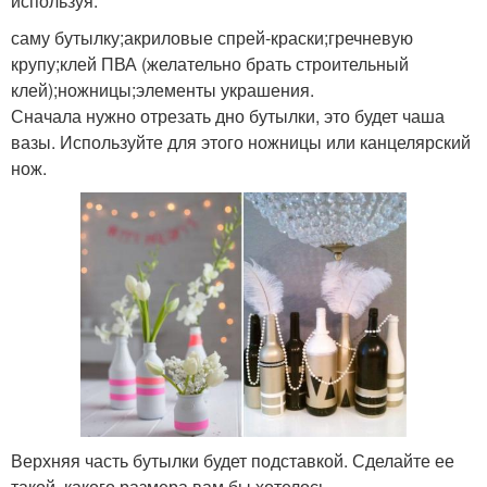
используя:
саму бутылку;акриловые спрей-краски;гречневую
крупу;клей ПВА (желательно брать строительный
клей);ножницы;элементы украшения.
Ваза из папье
Вазы в морском стиле
Сначала нужно отрезать дно бутылки, это будет чаша
вазы. Используйте для этого ножницы или канцелярский
нож.
Круглая ваза
Стеклянные вазы
Цветочные вазы
Подвесная ваза
Ваза в технике
настенные вазы
Верхняя часть бутылки будет подставкой. Сделайте ее
такой, какого размера вам бы хотелось.