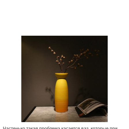
Вазы из бутылок
Пластиковые вазы
Большая ваза
Ажурная ваза
Вазы из пластиковой
Ваза из пластиковых
бутылки
бутылок
Ваза для цветов
Ваза из бутылки
Частенько такая проблема касается ваз, которые при