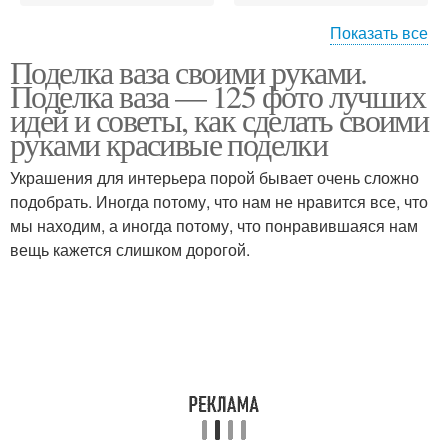
Показать все
Поделка ваза своими руками.
Ваза из цветной бумаги
Объемная ваза
Поделка ваза — 125 фото лучших
идей и советы, как сделать своими
руками красивые поделки
Ваза из пластиковой
Украшения для интерьера порой бывает очень сложно
Ваза из банки
бутылки
подобрать. Иногда потому, что нам не нравится все, что
мы находим, а иногда потому, что понравившаяся нам
вещь кажется слишком дорогой.
Напольные вазы
Декоративные вазы
Ваза из картонной
Ваза из картона
трубы