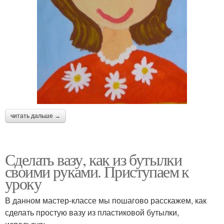
Ваза из шарика
Ваза из металла
Оригинальная ваза
Ваза для мелочей
читать дальше →
Сделать вазу, как из бутылки
Ваза с цветами
Вазы из папье-маше
своими руками. Приступаем к
уроку
В данном мастер-классе мы пошагово расскажем, как
сделать простую вазу из пластиковой бутылки,
Ваза из папье-маше
Идеи для вазы