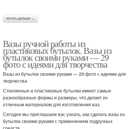
Вазы из пластиковых
Вазы из стеклянной
бутылок
бутылки
читать дальше →
Вазы из бутылки
Ваза из стекляной
Вазы ручной работы из
пластиковых бутылок. Вазы из
бутылок своими руками — 29
фото с идеями для творчества
Вазы из стеклянных
Серебристая ваза
бутылок
Вазы из бутылок своими руками — 29 фото с идеями для
творчества
Стеклянные и пластиковые бутылки имеют самые
разнообразные формы и размеры, что делает их
Стильные вазы
Ваза в стиле
отличным материалом для изготовления ваз.
Сегодня мы приглашаем вас узнать, как сделать вазы из
бутылок своими руками с применением подручных
средств.
Ваза из стеклянных