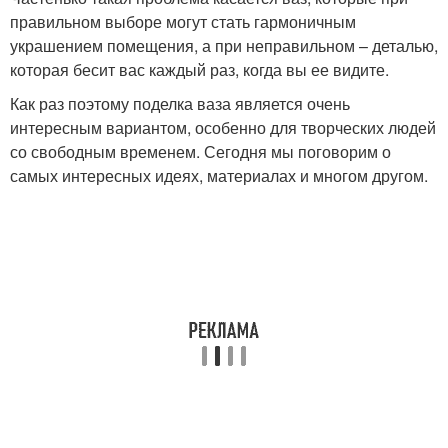
правильном выборе могут стать гармоничным
Ваза из стеклянной
Прекрасные вазы
украшением помещения, а при неправильном – деталью,
бутылки
которая бесит вас каждый раз, когда вы ее видите.
Как раз поэтому поделка ваза является очень
интересным вариантом, особенно для творческих людей
со свободным временем. Сегодня мы поговорим о
Ваза из ниток
Красивая ваза
самых интересных идеях, материалах и многом другом.
Ваза из
Готовая ваза
канализационной трубы
Ваза из трехлитровой
Основа для вазы
банки