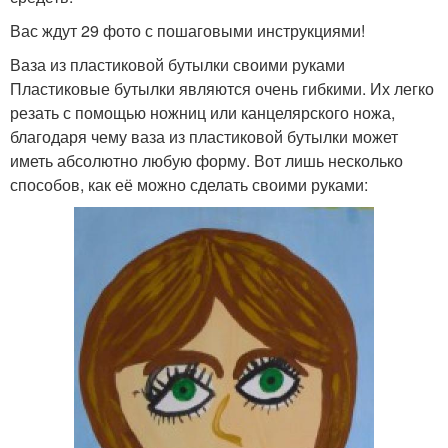
Ваза из жестяной банки
бутылок
Вас ждут 29 фото с пошаговыми инструкциями!
Ваза из пластиковой бутылки своими руками
Пластиковые бутылки являются очень гибкими. Их легко
Ваза из деревянного
резать с помощью ножниц или канцелярского ножа,
Плетеная ваза
полена
благодаря чему ваза из пластиковой бутылки может
иметь абсолютно любую форму. Вот лишь несколько
способов, как её можно сделать своими руками:
Ваза из газетных
Ваза из гипса
трубочек
Мастер-класс по вазе
Бумажная ваза
Вазы из картона
Яркая ваза