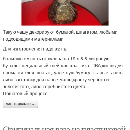
Такую чашу декорируют бумагой, шпагатом, любыми
подходящими материалами
Для изготовления надо взять:
большую емкость от кулера на 19 л;5-6-литровую
бутыль;специальный клей для пластика, ПВА;кисти для
промазки клея;шпагат;туалетную бумагу, старые газеты
либо заготовку для папье-маше;краску черного и
золотистого, либо серебристого цвета.
Пошаговый процесс:
читать дальше →
Оригинальная ваза из пластиковой