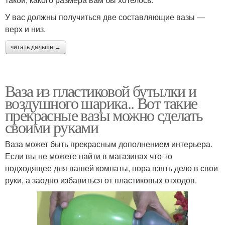
У вас должны получиться две составляющие вазы —
верх и низ.
Ветки для напольной
Вазы из банок
вазы
читать дальше →
Ваза из пластиковой бутылки и
Красивые вазы
Гипсовые вазы
воздушного шарика.. Вот такие
прекрасные вазы можно сделать
своими руками
Ваза может быть прекрасным дополнением интерьера.
Стильная ваза
Стеклянная ваза
Если вы не можете найти в магазинах что-то
подходящее для вашей комнаты, пора взять дело в свои
руки, а заодно избавиться от пластиковых отходов.
Напольный вариант
Ваза для сада