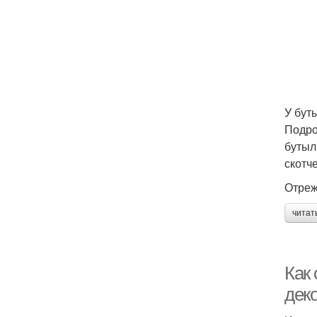
У бут
Подро
бутыл
скотч
Отреж
читат
Как
дек