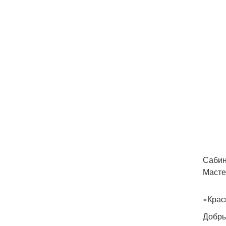
Сабин
Масте
«Крас
Добры