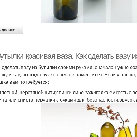
ь дальше →
утылки красивая ваза. Как сделать вазу 
 сделать вазу из бутылки своими руками, сначала нужно со
вку и так, но тогда букет в нее не поместится. Если у вас 
шка вам потребуется:
 плотной шерстяной нити;спички либо зажигалка;емкость с в
ина или спирта;перчатки с очками для безопасности;брусок 