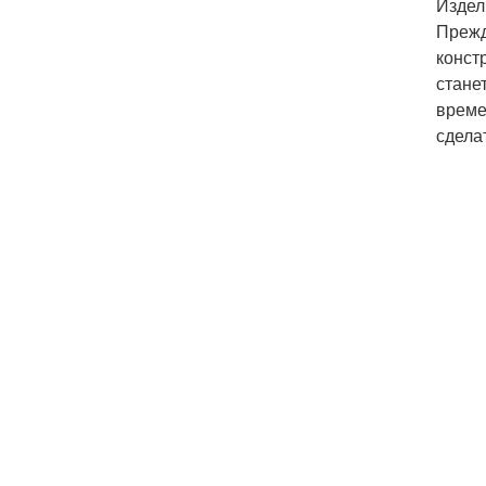
Издел
Прежд
конст
стане
време
сдела