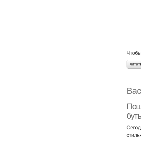
Чтобы
читат
Вас
Пош
бут
Сегод
стиль