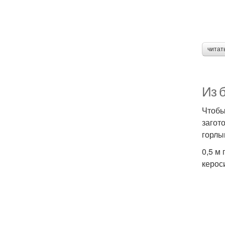
читат
Из б
Чтобы
загото
горлы
0,5 м
керос