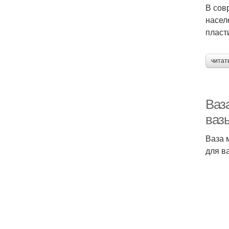
В сов
насел
пласт
читат
Ваза
ваз
Ваза 
для в