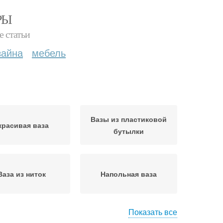
РЫ
е статьи
зайна
мебель
Вазы из пластиковой
красивая ваза
бутылки
Ваза из ниток
Напольная ваза
Показать все
 из трехлитровой
Основа для вазы