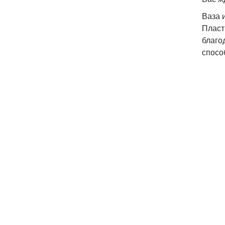
Ваза 
Пласт
благо
спосо