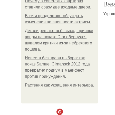
Почему в советских квартирах
Ваз
ставили сразу две входные двери.
Украш
В сети продолжают обсуждать
изменения во внешности актрисы.
Детали решают всё: выход приянки
чопры на показе Dior обернулся
шквалом критики из-за небрежного
пошива.
Невеста без права выбора: как
показ Samuel Cirnansck 2012 года
превратил подиум в манифест
против принуждения.
Растения как украшения интерьера.