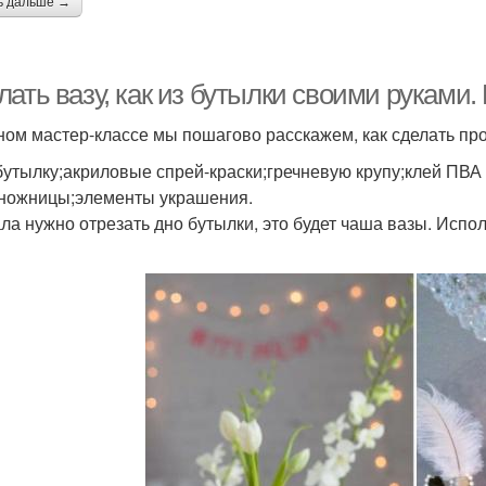
ь дальше →
ать вазу, как из бутылки своими руками.
ном мастер-классе мы пошагово расскажем, как сделать про
бутылку;акриловые спрей-краски;гречневую крупу;клей ПВА
;ножницы;элементы украшения.
ла нужно отрезать дно бутылки, это будет чаша вазы. Испо