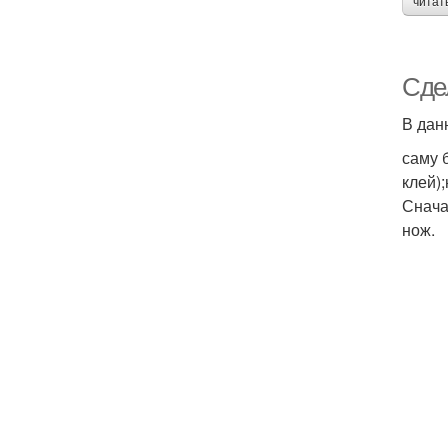
читат
Сдел
В дан
саму 
клей)
Снача
нож.