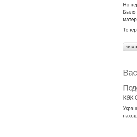
Но пе
Было 
матер
Тепер
читат
Вас
Под
как
Украш
наход