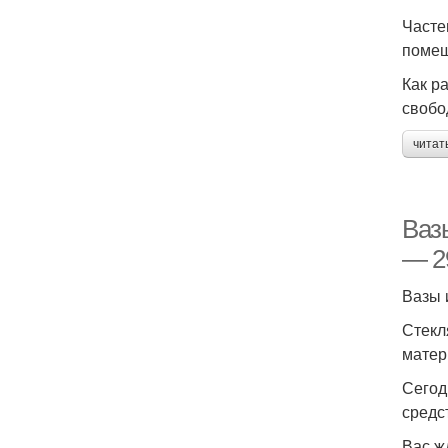
Часте
помещ
Как р
свобо
читат
Ваз
— 2
Вазы 
Стекл
матер
Сегод
средс
Вас ж