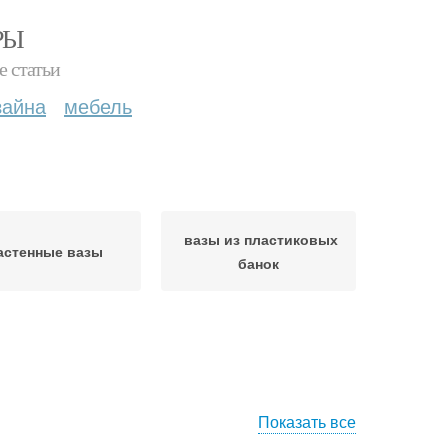
РЫ
е статьи
зайна
мебель
вазы из пластиковых
астенные вазы
банок
Показать все