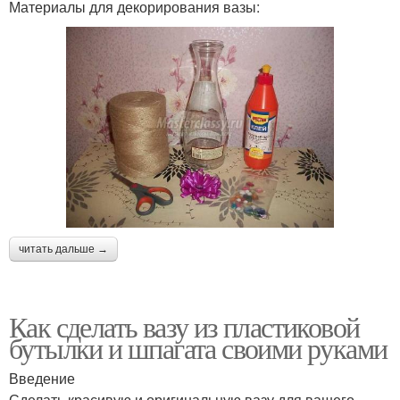
Материалы для декорирования вазы:
Ваза из стеклянных
Ваза с цветами
бутылок
Красивая ваза
Ваза из жестяной банки
читать дальше →
Ваза из деревянного
Плетеная ваза
полена
Как сделать вазу из пластиковой
бутылки и шпагата своими руками
Ваза из газетных
Ваза из гипса
трубочек
Введение
Сделать красивую и оригинальную вазу для вашего