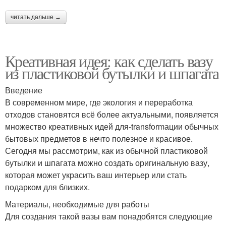
Бутылки в домашних
Вазы из бутылок
читать дальше →
условиях
Креативная идея: как сделать вазу
из пластиковой бутылки и шпагата
Простая ваза
Ажурная ваза
Введение
В современном мире, где экология и переработка
отходов становятся всё более актуальными, появляется
Ваза из пластиковых
Руки из пластиковой
множество креативных идей для-transformации обычных
бутылок
бутылки
бытовых предметов в нечто полезное и красивое.
Сегодня мы рассмотрим, как из обычной пластиковой
бутылки и шпагата можно создать оригинальную вазу,
Работы из пластиковых
которая может украсить ваш интерьер или стать
Поделки из бутылок
бутылок
подарком для близких.
Материалы, необходимые для работы
Для создания такой вазы вам понадобятся следующие