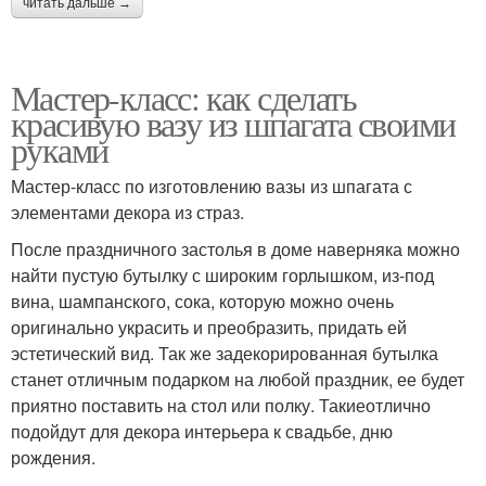
читать дальше →
Мастер-класс: как сделать
Котик из пластиковой
Вазы из стеклянных
красивую вазу из шпагата своими
бутылки
бутылок
руками
Мастер-класс по изготовлению вазы из шпагата с
элементами декора из страз.
Серебристая ваза
Бутылки под вазу
После праздничного застолья в доме наверняка можно
найти пустую бутылку с широким горлышком, из-под
вина, шампанского, сока, которую можно очень
оригинально украсить и преобразить, придать ей
Стильные вазы
Ваза в стиле
эстетический вид. Так же задекорированная бутылка
станет отличным подарком на любой праздник, ее будет
приятно поставить на стол или полку. Такиеотлично
подойдут для декора интерьера к свадьбе, дню
Бутылки к
рождения.
ваз из бутылки
декорированию