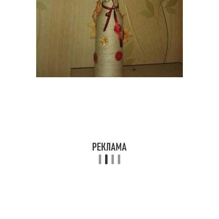
Вазы из глины
Ваза в интерьере
Ваза из стеклянной
Вазы из стеклянной
бутылки
бутылки
Бутылки с помощью
Стеклянные бутылки
Руки из пластиковых
Большая ваза
бутылок