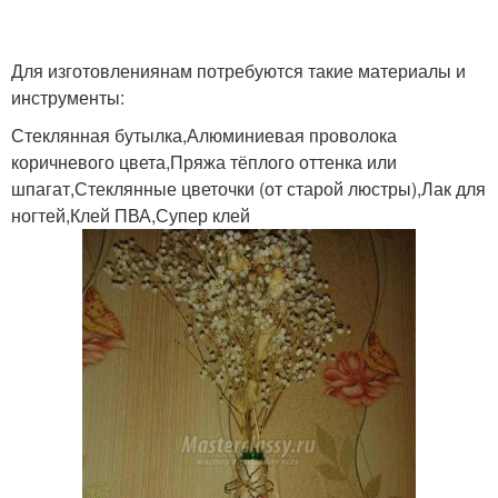
Бутылка для
Пластиковые вазы
Для изготовлениянам потребуются такие материалы и
декорирования
инструменты:
Стеклянная бутылка,Алюминиевая проволока
коричневого цвета,Пряжа тёплого оттенка или
Вазы из
Вазы из гранита
шпагат,Стеклянные цветочки (от старой люстры),Лак для
полимергранита
ногтей,Клей ПВА,Супер клей
Бутылка в красивую
Вазы из полистоуна
вазу
Ваза с помощью
Дизайн для вазы