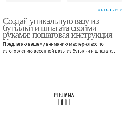
Показать все
Создай уникальную вазу из
Вазы из пластиковой
Бутылка перед
бутылки и шпагата своими
бутылки
обмоткой
руками: пошаговая инструкция
Предлагаю вашему вниманию мастер-класс по
Бутылка для
Ваза из пластиковой
изготовлению весенней вазы из бутылки и шпагата .
изготовления
бутылки
Пластиковая бутылка
Ваза из шпагата
Бутылка для
Вазы во время
превращения