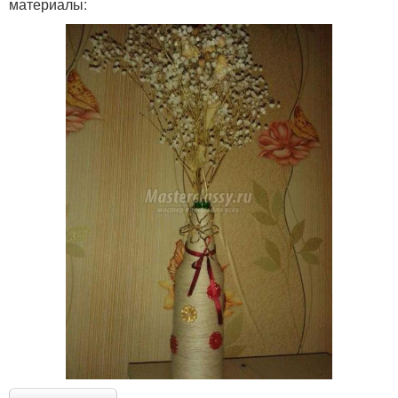
материалы:
Напольная ваза
Ваза для цветов
Бутылки для детей
Бутылки в технике
Литровая бутылка
Оригинальная ваза
Вазы из пластиковых
Подвесная ваза
бутылок
Ваза в технике
Ваза для сада