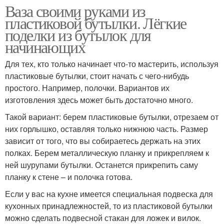
бутылок
классами
Ваза своими руками из
пластиковой бутылки. Лёгкие
поделки из бутылок для
начинающих
Ветки для напольной
Напольные вазы
вазы
Для тех, кто только начинает что-то мастерить, используя
пластиковые бутылки, стоит начать с чего-нибудь
простого. Например, полочки. Вариантов их
изготовления здесь может быть достаточно много.
Вазы из бросового
Вазы из пластиковых
материала
труб
Такой вариант: берем пластиковые бутылки, отрезаем от
них горлышко, оставляя только нижнюю часть. Размер
зависит от того, что вы собираетесь держать на этих
полках. Берем металлическую планку и прикрепляем к
Пластиковые трубы
Ваза из трубы
ней шурупами бутылки. Останется прикрепить саму
планку к стене – и полочка готова.
Если у вас на кухне имеется специальная подвеска для
кухонных принадлежностей, то из пластиковой бутылки
можно сделать подвесной стакан для ложек и вилок.