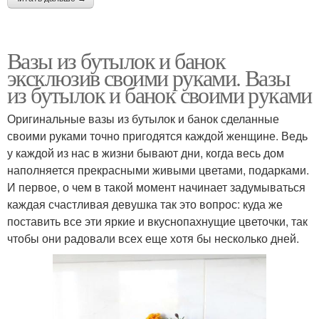
Поделки из
Вазы из бутылки
пластиковых бутылок
Вазы из бутылок и банок
эксклюзив своими руками. Вазы
из бутылок и банок своими руками
Ваза в стиле
ваз из бутылки
Оригинальные вазы из бутылок и банок сделанные
своими руками точно пригодятся каждой женщине. Ведь
у каждой из нас в жизни бывают дни, когда весь дом
Цвета из пластиковых
наполняется прекрасными живыми цветами, подарками.
Пластиковые бутылки
бутылок
И первое, о чем в такой момент начинает задумываться
каждая счастливая девушка так это вопрос: куда же
поставить все эти яркие и вкуснопахнущие цветочки, так
чтобы они радовали всех еще хотя бы несколько дней.
Цвета из бутылок
Подвесная ваза