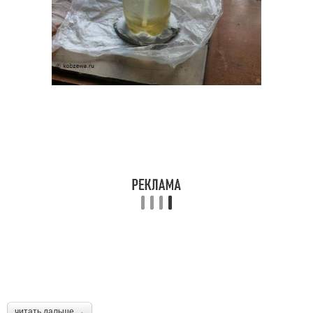
Ваза для цветов
Бутылки для детей
Бутылки в домашних
Бутылки в технике
условиях
Ваза с цветами
Ваза для мелочей
Ваза из банки
Бутылки на подставке
читать дальше →