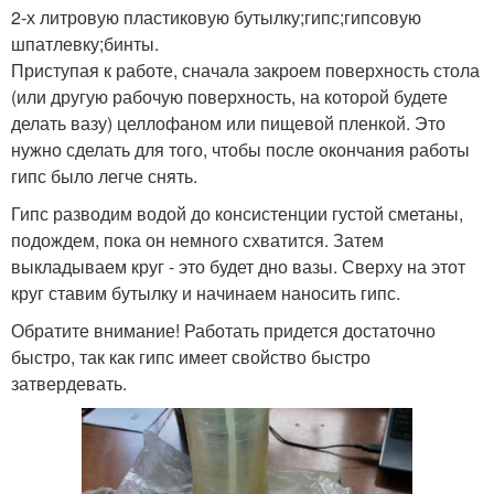
2-х литровую пластиковую бутылку;гипс;гипсовую
шпатлевку;бинты.
Вазы из пластиковой
Ажурная ваза
Приступая к работе, сначала закроем поверхность стола
бутылки
(или другую рабочую поверхность, на которой будете
делать вазу) целлофаном или пищевой пленкой. Это
нужно сделать для того, чтобы после окончания работы
Руки из пластиковой
гипс было легче снять.
Поделки из бутылок
бутылки
Гипс разводим водой до консистенции густой сметаны,
подождем, пока он немного схватится. Затем
выкладываем круг - это будет дно вазы. Сверху на этот
Работы из пластиковых
круг ставим бутылку и начинаем наносить гипс.
Пластиковые вазы
бутылок
Обратите внимание! Работать придется достаточно
быстро, так как гипс имеет свойство быстро
затвердевать.
Руки из пластиковых
Напольная ваза
бутылок