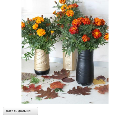
Ваза в технике
Стеклянная бутылка
Бутылки в вазу
Стильные вазы
Ваза в виде
Ваза из цветной бумаги
Вазочки из
Объемная ваза
пластиковых бутылок
читать дальше →
Вазы из стеклянных
Бутылки с мастер-