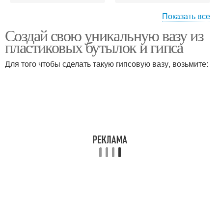
Показать все
Создай свою уникальную вазу из
Бутылка для вазы
Вазы из бутылок
пластиковых бутылок и гипса
Для того чтобы сделать такую гипсовую вазу, возьмите:
Ваза из стеклянной
Ваза из бутылки
бутылки
Ваза из пластиковой
Простая ваза
бутылки
Ваза из шпагата
Большая ваза