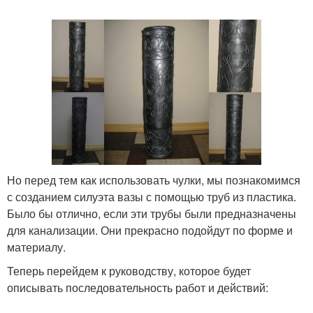
Вазы из пластиковых
Ваза из трубы
труб
Ваза из пластиковых
Стильные вазы
бутылок
Но перед тем как использовать чулки, мы познакомимся
Вазы из пластиковых
Ваза в стиле
с созданием силуэта вазы с помощью труб из пластика.
бутылок
Было бы отлично, если эти трубы были предназначены
для канализации. Они прекрасно подойдут по форме и
материалу.
Теперь перейдем к руководству, которое будет
описывать последовательность работ и действий: