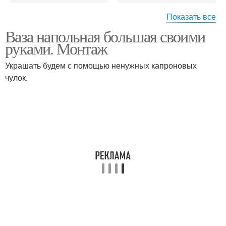
Показать все
Ваза напольная большая своими
Композиции из сухих
Напольная ваза
руками. Монтаж
веток
Украшать будем с помощью ненужных капроновых
чулок.
Декор из веток
Панно из веток
Ветки в интерьере
Сухие ветки
Вазы из бросового
Декор из сухих веток
материала