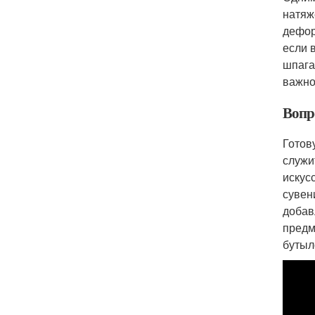
натяж
дефор
если 
шпага
важно
Вопр
Готов
служи
искус
сувен
добав
предм
бутыл