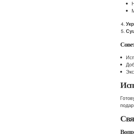
Ук
Су
Сове
Исп
Доб
Экс
Исп
Готов
подар
Свя
Вопр