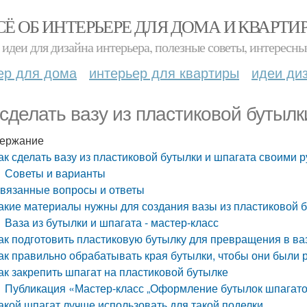
СЁ ОБ ИНТЕРЬЕРЕ ДЛЯ ДОМА И КВАРТИ
идеи для дизайна интерьера, полезные советы, интересны
ер для дома
интерьер для квартиры
идеи ди
 сделать вазу из пластиковой бутыл
ержание
ак сделать вазу из пластиковой бутылки и шпагата своими 
Советы и варианты
вязанные вопросы и ответы
акие материалы нужны для создания вазы из пластиковой б
Ваза из бутылки и шпагата - мастер-класс
ак подготовить пластиковую бутылку для превращения в ва
ак правильно обрабатывать края бутылки, чтобы они были
ак закрепить шпагат на пластиковой бутылке
Публикация «Мастер-класс „Оформление бутылок шпагато
акой шпагат лучше использовать для такой поделки