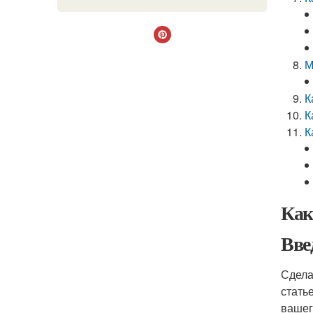
М
К
К
К
Как
Вве
Сдела
стать
вашег