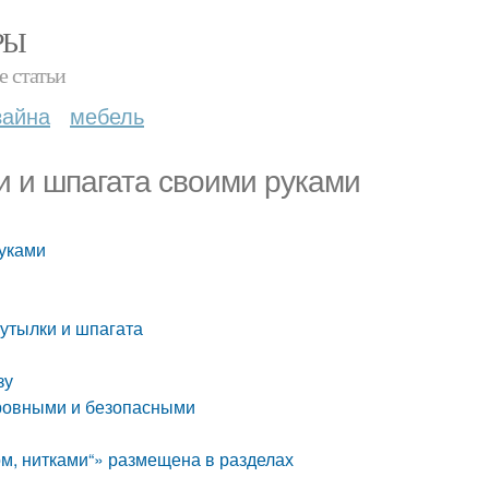
РЫ
е статьи
зайна
мебель
ки и шпагата своими руками
руками
утылки и шпагата
зу
 ровными и безопасными
м, нитками“» размещена в разделах