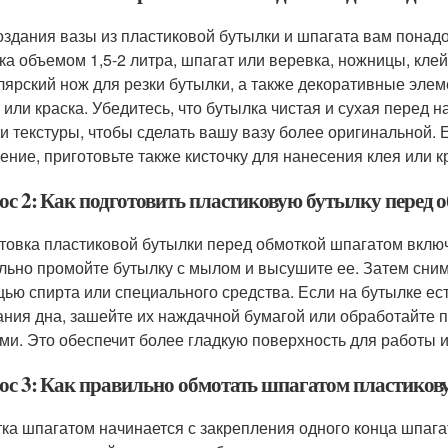
оздания вазы из пластиковой бутылки и шпагата вам пона
ка объемом 1,5-2 литра, шпагат или веревка, ножницы, клей
лярский нож для резки бутылки, а также декоративные элем
 или краска. Убедитесь, что бутылка чистая и сухая перед
 и текстуры, чтобы сделать вашу вазу более оригинальной.
ение, приготовьте также кисточку для нанесения клея или к
ос 2: Как подготовить пластиковую бутылку перед
товка пластиковой бутылки перед обмоткой шпагатом включ
льно промойте бутылку с мылом и высушите ее. Затем сними
ью спирта или специального средства. Если на бутылке ест
ания дна, зашейте их наждачной бумагой или обработайте 
ми. Это обеспечит более гладкую поверхность для работы 
ос 3: Как правильно обмотать шпагатом пластико
ка шпагатом начинается с закрепления одного конца шпага