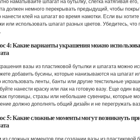
атно наматывайте шпагат на бутылку, слегка натягивая его
та должен немного перекрывать предыдущий, чтобы покры
 нанести клей на шпагат во время намотки. Если вы хотите
ки или использовать шпагат разных цветов. Убедитесь, что
.
ос 4: Какие варианты украшения можно использоват
ата
крашения вазы из пластиковой бутылки и шпагата можно и
жете добавить бусины, которые нанизываются на шпагат ил
 использовать ленты, банты или другие текстильные украш
буйте нанести краску или лак на готовую вазу. Еще один 
 как пуговицы, стразы или небольшие сувениры, которые мож
ение должно дополнять общий дизайн и не перегружать ваз
ос 5: Какие сложные моменты могут возникнуть при
ата
 из сложных моментов при создании вазы из пластиковой 