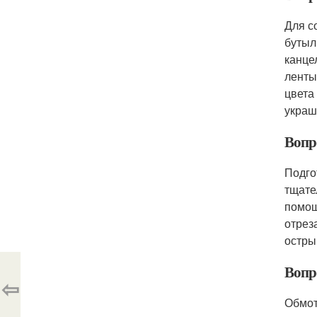
Для с
бутыл
канце
ленты
цвета
украш
Вопр
Подго
тщате
помощ
отрез
остры
Вопр
⇦
Обмот