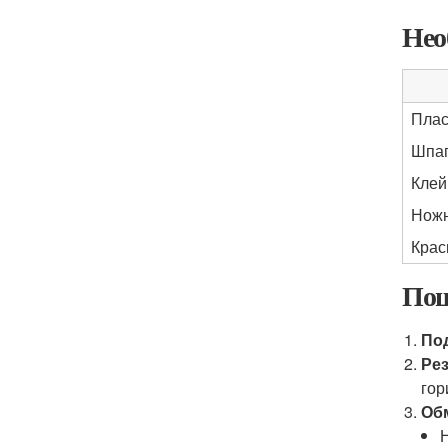
Нео
Плас
Шпаг
Клей
Нож
Крас
Пош
По
Ре
гор
Об