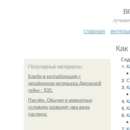
В
лучшие 
главная
интерь
Как
Сод
К
Популярные материалы
Барби в коллаборации с
С
дизайнером интерьера Джоанной
К
гейнс - $35.
Паслён. Обычно в комнатных
К
условиях разводят два вида
К
паслена:
К
К