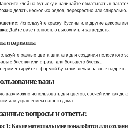
Нанесите клей на бутылку и начинайте обматывать шпагатом,
Можно делать несколько рядов, перекрестно или спирально.
рашение
: Используйте краску, бусины или другие декорат
шка
: Дайте вазе полностью высохнуть и затвердеть.
ты и варианты
ользуйте разные цвета шпагата для создания полосатого э
авьте блестки или стразы для большего блеска.
периментируйте с формой бутылки, делая разные надрезы.
ользование вазы
ую вазу можно использовать для цветов, свечей или как де
ком или украшением вашего дома.
занные вопросы и ответы:
ос 1: Какие материалы мне понадобятся для создан