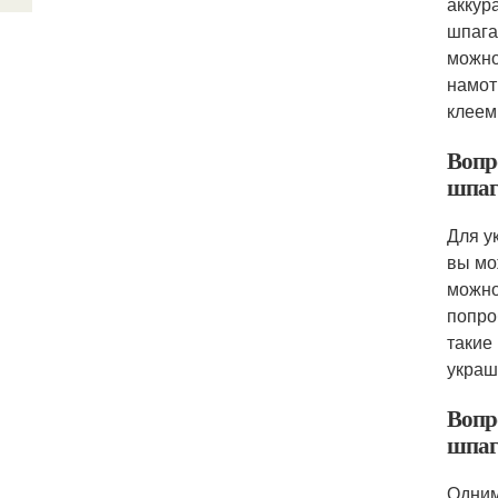
аккур
шпага
можно
намот
клеем
Вопр
шпаг
Для у
вы мо
можно
попро
такие
украш
Вопр
шпаг
Одним