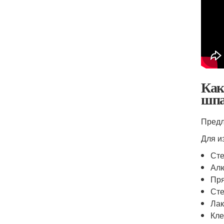
Как
шпа
Предл
Для и
Сте
Алю
Пря
Сте
Лак
Кле