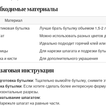
бходимые материалы
Материал
тиковая бутылка
Лучше брать бутылку объемом 1,5-2 
ат
Можно использовать разных цветов д
Идеально подходит горячий клей ил
ницы
Для нарезки шпагата и подрезки бут
ка и кисти
Для дополнительного украшения
аговая инструкция
дготовка бутылки
: Тщательно вымойте бутылку, снимите э
зка бутылки
: Если хотите сделать более интересную форму
изонтальные разрезы.
матывание шпагатом
:
Нарежьте шпагат на равные части.