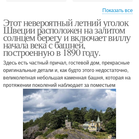
Показать все
Этот невероятный летний уголок
Красивые интерьеры
Интерьер для дома
Швеции расположен на залитом
домов
солнцем берегу и включает виллу
начала века с башней,
построенную в 1890 году.
Современный интерьер
Стили интерьеров
квартиры
квартир
Здесь есть частный причал, гостевой дом, прекрасные
оригинальные детали и, как будто этого недостаточно,
великолепная небольшая каменная башня, которая на
протяжении поколений наблюдает за поместьем
Интерьер деревянных
Интерьер дома внутри
домов