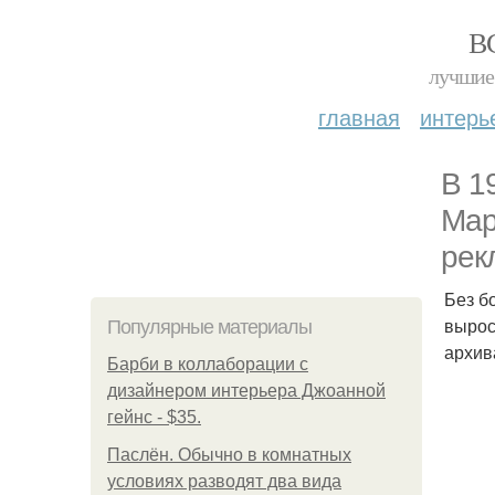
В
лучшие 
главная
интерь
В 1
Мар
рек
Без б
вырос
Популярные материалы
архив
Барби в коллаборации с
дизайнером интерьера Джоанной
гейнс - $35.
Паслён. Обычно в комнатных
условиях разводят два вида