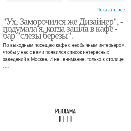
Показать все
Интерьер
"Ух, Заморочился же Дизайнер", -
Современный интерьер
однокомнатной
подумала я, когда зашла в кафе -
квартиры
квартиры
бар "слезы березы".
По выходным посещаю кафе с необычным интерьером,
Стили интерьеров
чтобы у нас с вами появился список интересных
Интерьер дома внутри
квартир
заведений в Москве. И не , внимание, только в столице
….
Интерьер маленькой
Интерьер кухни в доме
квартиры
Интерьер зала в
квартире