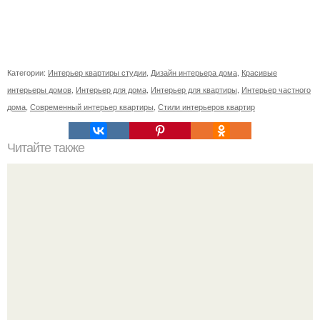
Категории:
Интерьер квартиры студии
,
Дизайн интерьера дома
,
Красивые
интерьеры домов
,
Интерьер для дома
,
Интерьер для квартиры
,
Интерьер частного
дома
,
Современный интерьер квартиры
,
Стили интерьеров квартир
Читайте также
Резьба по дереву в стиле барокко. Резьба по дереву:
стилистические направления и характерные узоры.