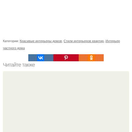
Категории:
Красивые интерьеры домов
,
Стили интерьеров квартир
,
Интерьер
частного дома
Читайте также
Ваза из бутылки. Приступаем к уроку