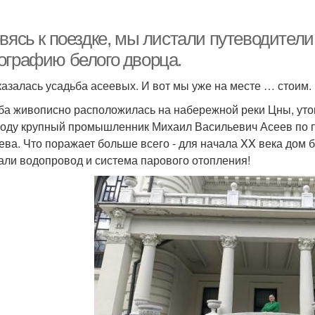
вясь к поездке, мы листали путеводители 
ографию белого дворца.
казалась усадьба асеевых. И вот мы уже на месте … стоим.
ба живописно расположилась на набережной реки Цны, утоп
году крупный промышленник Михаил Васильевич Асеев по п
ева. Что поражает больше всего - для начала XX века дом 
али водопровод и система парового отопления!