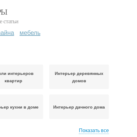
РЫ
е статьи
зайна
мебель
или интерьеров
Интерьер деревянных
квартир
домов
рьер кухни в доме
Интерьер дачного дома
Показать все
ерьер квартиры
Современный интерьер