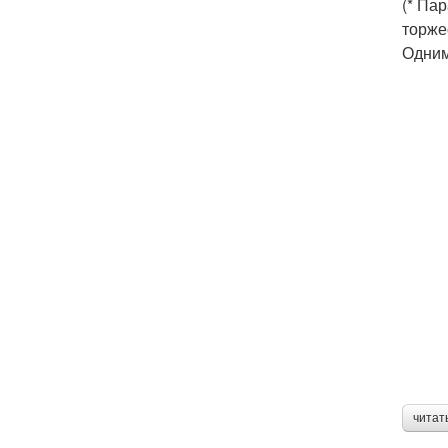
(* Па
торже
Одним
читат