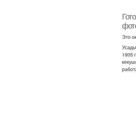
Гото
фот
Это о
Усадь
1905 
кекуш
работ