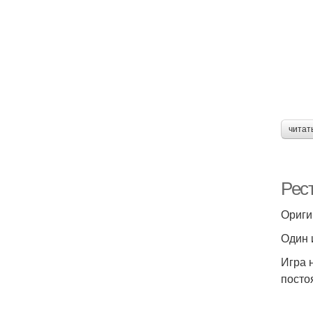
читат
Рест
Ориги
Один 
Игра 
посто