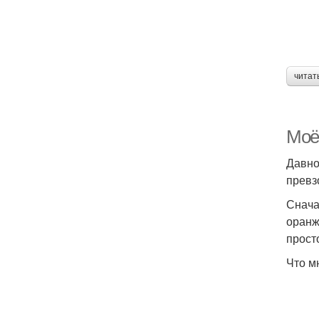
читат
Моё 
Давно
превз
Снача
оранж
прост
Что м