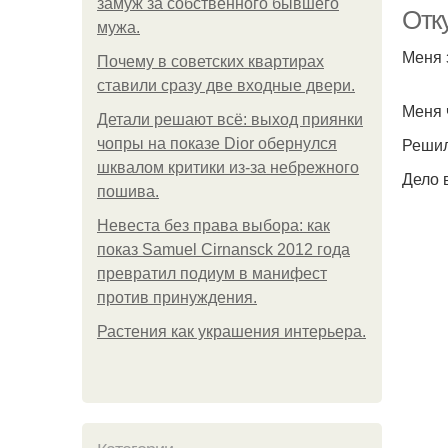
замуж за собственного бывшего
Отку
мужа.
Меня 
Почему в советских квартирах
И
ставили сразу две входные двери.
Меня 
Детали решают всё: выход приянки
Решил
чопры на показе Dior обернулся
шквалом критики из-за небрежного
Дело 
пошива.
Невеста без права выбора: как
показ Samuel Cirnansck 2012 года
превратил подиум в манифест
против принуждения.
Растения как украшения интерьера.