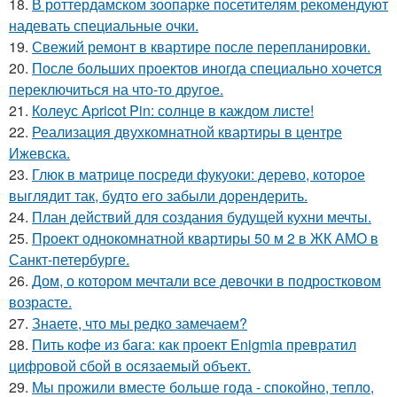
18.
В роттердамском зоопарке посетителям рекомендуют
надевать специальные очки.
19.
Свежий ремонт в квартире после перепланировки.
20.
После больших проектов иногда специально хочется
переключиться на что-то другое.
21.
Колеус Apricot Pin: солнце в каждом листе!
22.
Реализация двухкомнатной квартиры в центре
Ижевска.
23.
Глюк в матрице посреди фукуоки: дерево, которое
выглядит так, будто его забыли дорендерить.
24.
План действий для создания будущей кухни мечты.
25.
Проект однокомнатной квартиры 50 м 2 в ЖК АМО в
Санкт-петербурге.
26.
Дом, о котором мечтали все девочки в подростковом
возрасте.
27.
Знаете, что мы редко замечаем?
28.
Пить кофе из бага: как проект Enigmia превратил
цифровой сбой в осязаемый объект.
29.
Мы прожили вместе больше года - спокойно, тепло,