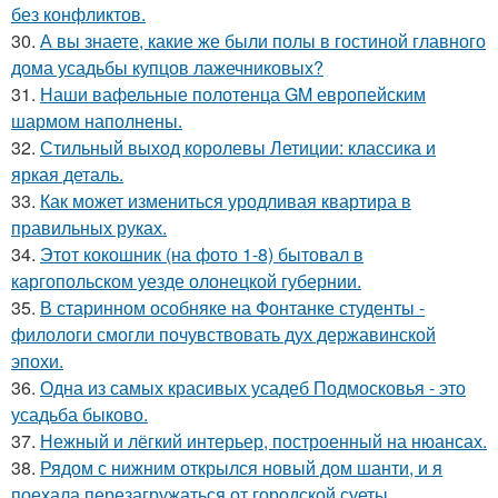
без конфликтов.
30.
А вы знаете, какие же были полы в гостиной главного
дома усадьбы купцов лажечниковых?
31.
Наши вафельные полотенца GM европейским
шармом наполнены.
32.
Стильный выход королевы Летиции: классика и
яркая деталь.
33.
Как может измениться уродливая квартира в
правильных руках.
34.
Этот кокошник (на фото 1-8) бытовал в
каргопольском уезде олонецкой губернии.
35.
В старинном особняке на Фонтанке студенты -
филологи смогли почувствовать дух державинской
эпохи.
36.
Одна из самых красивых усадеб Подмосковья - это
усадьба быково.
37.
Нежный и лёгкий интерьер, построенный на нюансах.
38.
Рядом с нижним открылся новый дом шанти, и я
поехала перезагружаться от городской суеты.