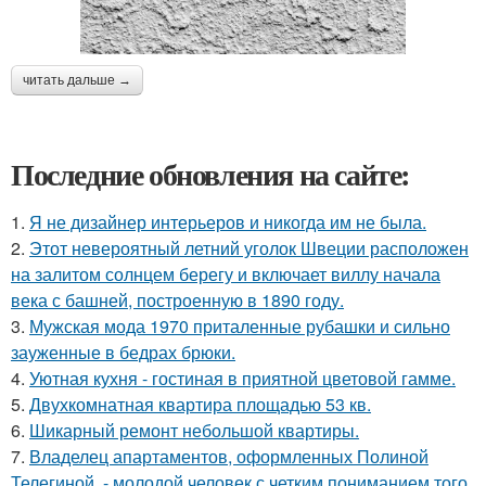
читать дальше →
Последние обновления на сайте:
1.
Я не дизайнер интерьеров и никогда им не была.
2.
Этот невероятный летний уголок Швеции расположен
на залитом солнцем берегу и включает виллу начала
века с башней, построенную в 1890 году.
3.
Мужская мода 1970 приталенные рубашки и сильно
зауженные в бедрах брюки.
4.
Уютная кухня - гостиная в приятной цветовой гамме.
5.
Двухкомнатная квартира площадью 53 кв.
6.
Шикарный ремонт небольшой квартиры.
7.
Владелец апартаментов, оформленных Полиной
Телегиной, - молодой человек с четким пониманием того,