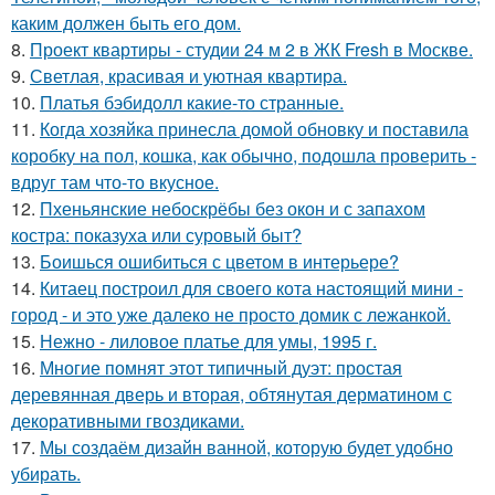
каким должен быть его дом.
8.
Проект квартиры - студии 24 м 2 в ЖК Fresh в Москве.
9.
Светлая, красивая и уютная квартира.
10.
Платья бэбидолл какие-то странные.
11.
Когда хозяйка принесла домой обновку и поставила
коробку на пол, кошка, как обычно, подошла проверить -
вдруг там что-то вкусное.
12.
Пхеньянские небоскрёбы без окон и с запахом
костра: показуха или суровый быт?
13.
Боишься ошибиться с цветом в интерьере?
14.
Китаец построил для своего кота настоящий мини -
город - и это уже далеко не просто домик с лежанкой.
15.
Нежно - лиловое платье для умы, 1995 г.
16.
Многие помнят этот типичный дуэт: простая
деревянная дверь и вторая, обтянутая дерматином с
декоративными гвоздиками.
17.
Мы создаём дизайн ванной, которую будет удобно
убирать.