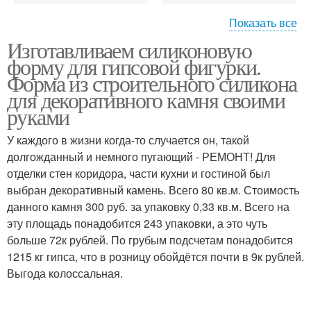
Показать все
Изготавливаем силиконовую
Формы для гипсовых
Плитки из силикона
форму для гипсовой фигурки.
фигурок
Форма из строительного силикона
для декоративного камня своими
руками
Силиконовые формы
У каждого в жизни когда-то случается он, такой
долгожданный и немного пугающий - РЕМОНТ! Для
отделки стен коридора, части кухни и гостиной был
выбран декоративный камень. Всего 80 кв.м. Стоимость
данного камня 300 руб. за упаковку 0,33 кв.м. Всего на
эту площадь понадобится 243 упаковки, а это чуть
больше 72к рублей. По грубым подсчетам понадобится
1215 кг гипса, что в розницу обойдётся почти в 9к рублей.
Выгода колоссальная.