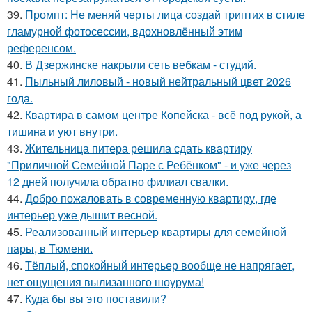
39.
Промпт: Не меняй черты лица создай триптих в стиле
гламурной фотосессии, вдохновлённый этим
референсом.
40.
В Дзержинске накрыли сеть вебкам - студий.
41.
Пыльный лиловый - новый нейтральный цвет 2026
года.
42.
Квартира в самом центре Копейска - всё под рукой, а
тишина и уют внутри.
43.
Жительница питера решила сдать квартиру
"Приличной Семейной Паре с Ребёнком" - и уже через
12 дней получила обратно филиал свалки.
44.
Добро пожаловать в современную квартиру, где
интерьер уже дышит весной.
45.
Реализованный интерьер квартиры для семейной
пары, в Тюмени.
46.
Тёплый, спокойный интерьер вообще не напрягает,
нет ощущения вылизанного шоурума!
47.
Куда бы вы это поставили?