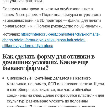
разгуляться фантазии .
Советуем вам прочитать статьи опубликованные в
нашем блоге ранее: «‎ Подвижная фигурка штурмовика
из звездных войн на 3D принтере — файлы для печати
прилагаются! »‎ и «‎ Полное руководство по 3D-печати »‎.
Источник:
https://interior.ru-best.com/interer-dlya-doma/iz-
chego-sdelat-formu-dlya-zalivki-gipsa-kak-sdelat-
silikonovuyu-formu-dlya-gipsa
Как сделать форму для отливки в
домашних условиях. Какие еще
бывают формы?
Силиконовые. Контейнер делается из жесткого
материала, например, ДСП или стеклопластика. Щели
в контейнере исключаются, все части обечайки
соединены на клей. Далее потребуется пластилин для
скульптур, равномерно уложить до половины
контейнера. Пластилиновая поверхность должна