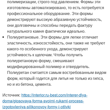
полимеризации, строго под давлением. Формы эти
изготовлены автоматизировано, то есть потребуется
профессиональное оборудование. Эти формы
демонстрируют высокую абразивную устойчивость,
они долговечны и способны передать фактуру
натурального камня фактически идеально.
Полиуретановые. Эти формы для лепки отличает
эластичность, износостойкость, они также не требуют
какого-то особенного ухода, демонстрируют
устойчивость к щелочам. Чтобы получить
полиуретановую форму, смешивают
модифицированный полимер и отвердитель.
Полиуретан считается самым востребованным видом
форм, который годится для литья не только из гипса,
но и из бетона, цемента.
Источник:
https://interior.ru-best.com/interer-dlya-
doma/gipsovaya-forma-svoimi-rukami-process-
izgotovleniya-silikonovoy-formy-i-otlivki