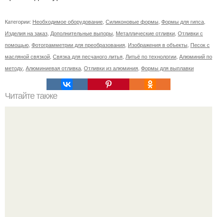
Категории:
Необходимое оборудование
,
Силиконовые формы
,
Формы для гипса
,
Изделия на заказ
,
Дополнительные выпоры
,
Металлические отливки
,
Отливки с
помощью
,
Фотограмметрии для преобразования
,
Изображения в объекты
,
Песок с
масляной связкой
,
Связка для песчаного литья
,
Литьё по технологии
,
Алюминий по
методу
,
Алюминиевая отливка
,
Отливки из алюминия
,
Формы для выплавки
Читайте также
Сколько сохнут обои на флизелиновой основе после
поклейки. Когда высохнет клей?