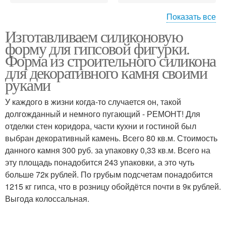
Показать все
Изготавливаем силиконовую
Форма для гипсовых
Плитки из силикона
форму для гипсовой фигурки.
плиток
Форма из строительного силикона
для декоративного камня своими
руками
Формы для гипсовых
Силиконовые формы
фигурок
У каждого в жизни когда-то случается он, такой
долгожданный и немного пугающий - РЕМОНТ! Для
отделки стен коридора, части кухни и гостиной был
выбран декоративный камень. Всего 80 кв.м. Стоимость
данного камня 300 руб. за упаковку 0,33 кв.м. Всего на
эту площадь понадобится 243 упаковки, а это чуть
больше 72к рублей. По грубым подсчетам понадобится
1215 кг гипса, что в розницу обойдётся почти в 9к рублей.
Выгода колоссальная.