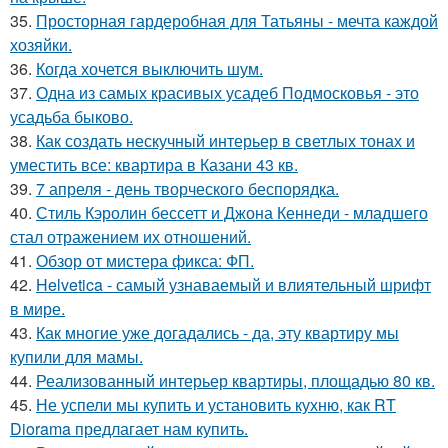
35.
Просторная гардеробная для Татьяны - мечта каждой
хозяйки.
36.
Когда хочется выключить шум.
37.
Одна из самых красивых усадеб Подмосковья - это
усадьба быково.
38.
Как создать нескучный интерьер в светлых тонах и
уместить все: квартира в Казани 43 кв.
39.
7 апреля - день творческого беспорядка.
40.
Стиль Кэролин бессетт и Джона Кеннеди - младшего
стал отражением их отношений.
41.
Обзор от мистера фикса: ФП.
42.
Helvetica - самый узнаваемый и влиятельный шрифт
в мире.
43.
Как многие уже догадались - да, эту квартиру мы
купили для мамы.
44.
Реализованный интерьер квартиры, площадью 80 кв.
45.
Не успели мы купить и установить кухню, как RT
Diorama предлагает нам купить.