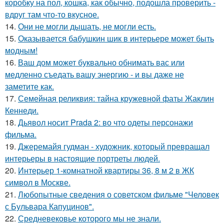
коробку на пол, кошка, как обычно, подошла проверить -
вдруг там что-то вкусное.
14.
Они не могли дышать, не могли есть.
15.
Оказывается бабушкин шик в интерьере может быть
модным!
16.
Ваш дом может буквально обнимать вас или
медленно съедать вашу энергию - и вы даже не
заметите как.
17.
Семейная реликвия: тайна кружевной фаты Жаклин
Кеннеди.
18.
Дьявол носит Prada 2: во что одеты персонажи
фильма.
19.
Джеремайя гудман - художник, который превращал
интерьеры в настоящие портреты людей.
20.
Интерьер 1-комнатной квартиры 36, 8 м 2 в ЖК
символ в Москве.
21.
Любопытные сведения о советском фильме "Человек
с Бульвара Капуцинов".
22.
Средневековье которого мы не знали.