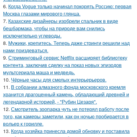
6.
Когда Vogue только начинал покорять Россию: первая
Москва глазами мирового глянца.
7.
Казахские дизайнеры изобрели спальник в виде
бешбармака, чтобы на природе вам снились
исключительно углеводы.
8.
Мужики, крепитесь. Теперь даже стринги решили над
нами поиздеваться.
9.
Стриминговый сервис Netflix расширяет библиотеку
контента, заключив сделку на показ новых эпизодов
мультсериала маша и медведь.
10.
Чёрные часы для смелых интерьерьеров.
11.
В собрании алмазного фонда московского кремля
хранится драгоценный камень, обладающий древней и
легендарной историей, - "Рубин Цезаря".
12.
Смотритель зоопарка чуть не потерял работу после
того, как камеры заметили, как он ночью пробирается в
вольер к горилле.
13.
Когда хозяйка принесла домой обновку и поставила