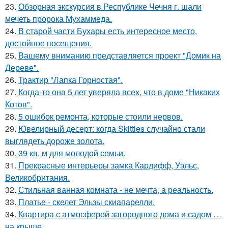
23.
Обзорная экскурсия в Республике Чечня г. шали
мечеть пророка Мухаммеда.
24.
В старой части Бухары есть интересное место,
достойное посещения.
25.
Вашему вниманию представляется проект "Домик на
Дереве".
26.
Трактир "Лапка Горностая".
27.
Когда-то она 5 лет уверяла всех, что в доме "Никаких
Котов".
28.
5 ошибок ремонта, которые стоили нервов.
29.
Ювелирный десерт: когда Skittles случайно стали
выглядеть дороже золота.
30.
39 кв. м для молодой семьи.
31.
Прекрасные интерьеры замка Кардифф, Уэльс,
Великобритания.
32.
Стильная ванная комната - не мечта, а реальность.
33.
Платье - скелет Эльзы скиапарелли.
34.
Квартира с атмосферой загородного дома и садом …
на крыше.