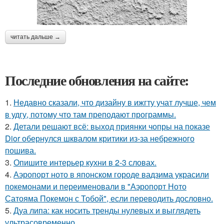
читать дальше →
Последние обновления на сайте:
1.
Недавно сказали, что дизайну в ижгту учат лучше, чем
в удгу, потому что там преподают программы.
2.
Детали решают всё: выход приянки чопры на показе
Dior обернулся шквалом критики из-за небрежного
пошива.
3.
Опишите интерьер кухни в 2-3 словах.
4.
Аэропорт ното в японском городе вадзима украсили
покемонами и переименовали в "Аэропорт Ното
Сатояма Покемон с Тобой", если переводить дословно.
5.
Дуа липа: как носить тренды нулевых и выглядеть
ультрасовременно.