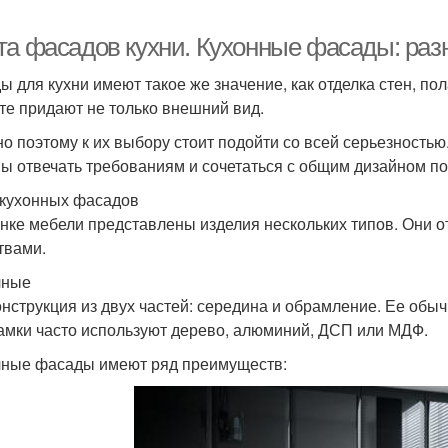
та фасадов кухни. Кухонные фасады: раз
ы для кухни имеют такое же значение, как отделка стен, п
те придают не только внешний вид.
о поэтому к их выбору стоит подойти со всей серьезность
ы отвечать требованиям и сочетаться с общим дизайном п
кухонных фасадов
нке мебели представлены изделия нескольких типов. Они о
твами.
чные
онструкция из двух частей: середина и обрамление. Ее обы
амки часто используют дерево, алюминий, ДСП или МДФ.
ные фасады имеют ряд преимуществ: