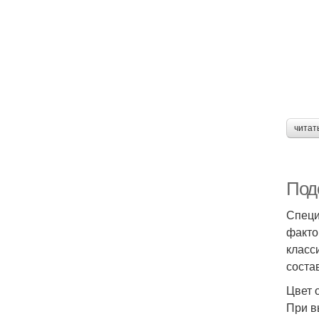
читат
Под
Специ
факто
класс
соста
Цвет 
При в