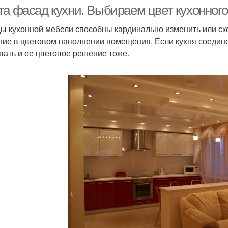
та фасад кухни. Выбираем цвет кухонного
ы кухонной мебели способны кардинально изменить или ск
ние в цветовом наполнении помещения. Если кухня соедин
сады для кухонной
Фасады с основой
Фас
вать и ее цветовое решение тоже.
мебели
ебельные фасады
Пластик для кухни
Ку
ребования к фасаду
Кухонная кухня
Фас