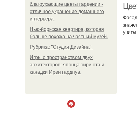
благоухающие цветы гардении -
Цве
отличное украшение домашнего
Фасад
интерьера.
значе
Фа
Нью-йоркская квартира, которая
учиты
больше похожа на частный музей.
Рубрика: "Студия Дизайна".
Игры с пространством двух
М
архитекторов: японца эири ота и
канадки Ирен гардпуа.
Т