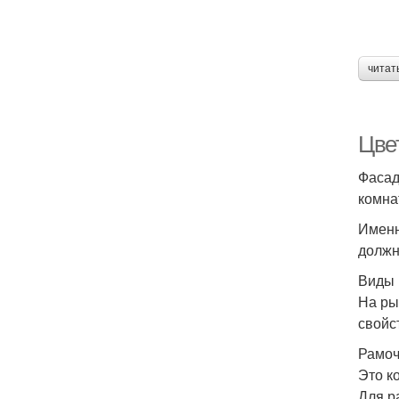
читат
Цве
Фасад
комна
Именн
должн
Виды 
На ры
свойс
Рамо
Это к
Для р