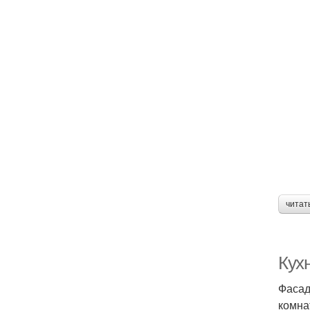
читат
Кух
Фасад
комна