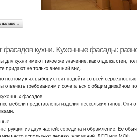
ь дальше →
т фасадов кухни. Кухонные фасады: разн
ы для кухни имеют такое же значение, как отделка стен, п
те придают не только внешний вид.
о поэтому к их выбору стоит подойти со всей серьезность
ы отвечать требованиям и сочетаться с общим дизайном п
кухонных фасадов
нке мебели представлены изделия нескольких типов. Они о
твами.
чные
онструкция из двух частей: середина и обрамление. Ее обы
амки часто используют дерево, алюминий, ДСП или МДФ.