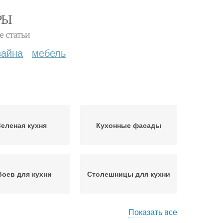
РЫ
е статьи
зайна
мебель
Зеленая кухня
Кухонные фасады
оев для кухни
Столешницы для кухни
Показать все
ады под дерево
Деревянные фасады