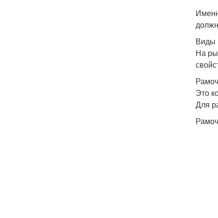
Именн
должн
Виды 
На ры
свойс
Рамо
Это к
Для р
Рамоч