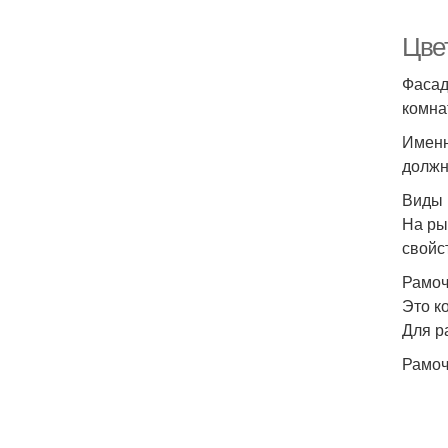
Цве
Фасад
комна
Именн
должн
Виды 
На ры
свойс
Рамо
Это к
Для р
Рамоч