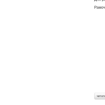
Рамоч
читат