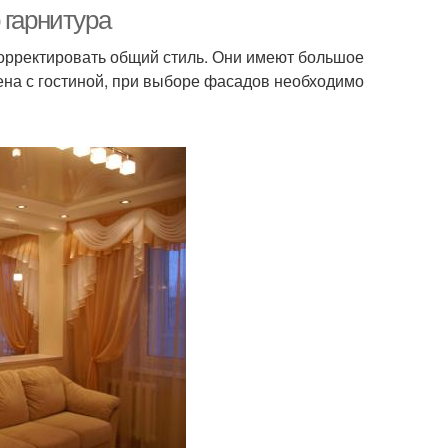
 гарнитура
орректировать общий стиль. Они имеют большое
ена с гостиной, при выборе фасадов необходимо
ады из массива
Фасады из дерева
хни из пластика
Пластиковые кухни
ады из металла