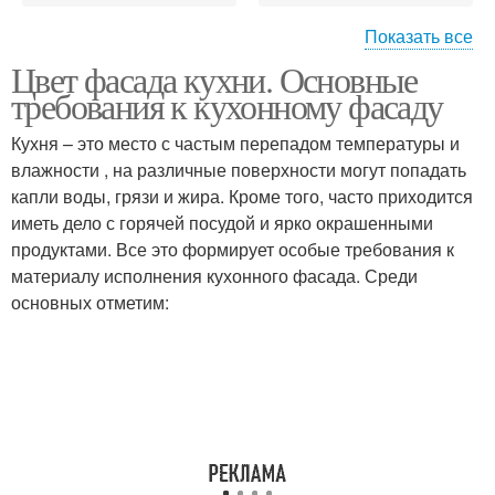
Показать все
Цвет фасада кухни. Основные
Деревянные фасады
Фасады с основой
требования к кухонному фасаду
Кухня – это место с частым перепадом температуры и
влажности , на различные поверхности могут попадать
капли воды, грязи и жира. Кроме того, часто приходится
Фасады из массива
Цвета для фасадов
иметь дело с горячей посудой и ярко окрашенными
продуктами. Все это формирует особые требования к
материалу исполнения кухонного фасада. Среди
основных отметим:
Кухонные фасады
Фасады для кухни
Кухонная мебель