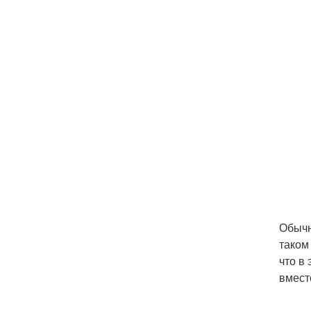
Обычн
таком
что в
вмест