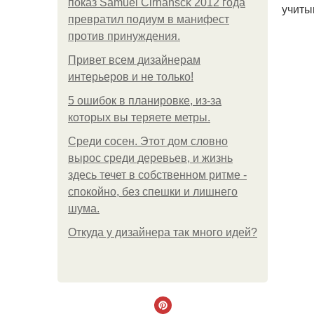
показ Samuel Cirnansck 2012 года
учиты
превратил подиум в манифест
против принуждения.
Привет всем дизайнерам
интерьеров и не только!
5 ошибок в планировке, из-за
которых вы теряете метры.
Среди сосен. Этот дом словно
вырос среди деревьев, и жизнь
здесь течет в собственном ритме -
спокойно, без спешки и лишнего
шума.
Откуда у дизайнера так много идей?