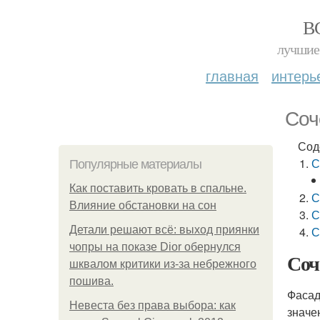
В
лучшие 
главная
интерь
Соч
Сод
С
Популярные материалы
Как поставить кровать в спальне.
С
Влияние обстановки на сон
С
Детали решают всё: выход приянки
С
чопры на показе Dior обернулся
Соч
шквалом критики из-за небрежного
пошива.
Фасад
Невеста без права выбора: как
значе