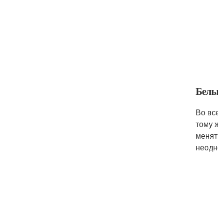
Белы
Во вс
тому 
менят
неодн