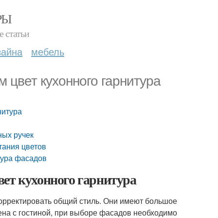
РЫ
е статьи
зайна
мебель
 цвет кухонного гарнитура
нитура
ных ручек
тания цветов
тура фасадов
вет кухонного гарнитура
орректировать общий стиль. Они имеют большое
ена с гостиной, при выборе фасадов необходимо