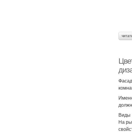
читат
Цве
диз
Фасад
комна
Именн
должн
Виды 
На ры
свойс