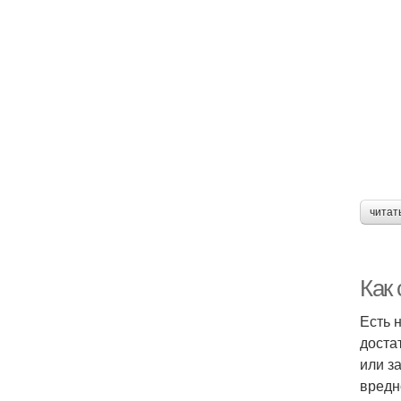
читат
Как
Есть 
доста
или з
вредн