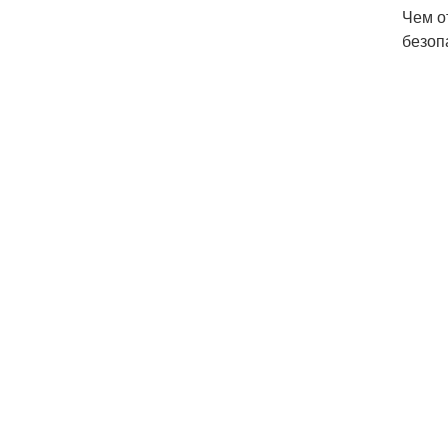
Чем о
безоп