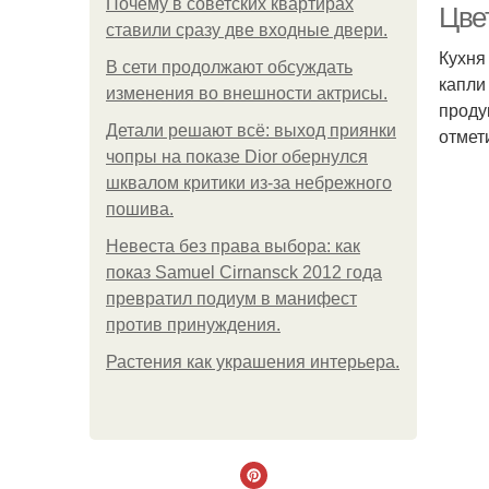
Почему в советских квартирах
Цве
ставили сразу две входные двери.
Кухня
В сети продолжают обсуждать
капли
изменения во внешности актрисы.
проду
Детали решают всё: выход приянки
отмет
чопры на показе Dior обернулся
шквалом критики из-за небрежного
пошива.
Невеста без права выбора: как
показ Samuel Cirnansck 2012 года
превратил подиум в манифест
против принуждения.
Растения как украшения интерьера.