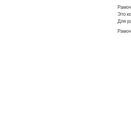
Рамо
Это к
Для р
Рамоч