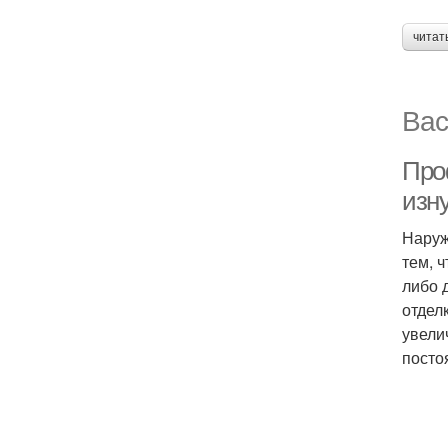
читат
Вас
Про
изн
Наруж
тем, 
либо 
отдел
увели
посто