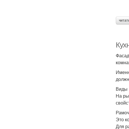
читат
Кух
Фасад
комна
Именн
должн
Виды 
На ры
свойс
Рамо
Это к
Для р