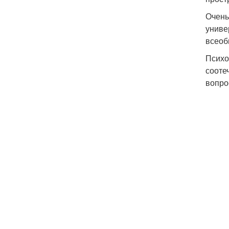
Очень
униве
всеоб
Психо
сооте
вопро