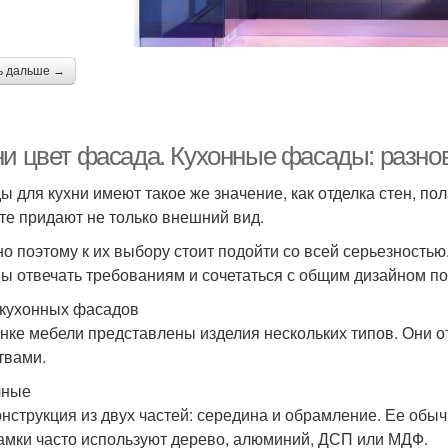
ь дальше →
ни цвет фасада. Кухонные фасады: разно
ы для кухни имеют такое же значение, как отделка стен, п
те придают не только внешний вид.
о поэтому к их выбору стоит подойти со всей серьезность
ы отвечать требованиям и сочетаться с общим дизайном п
кухонных фасадов
нке мебели представлены изделия нескольких типов. Они о
твами.
чные
онструкция из двух частей: середина и обрамление. Ее обы
амки часто используют дерево, алюминий, ДСП или МДФ.