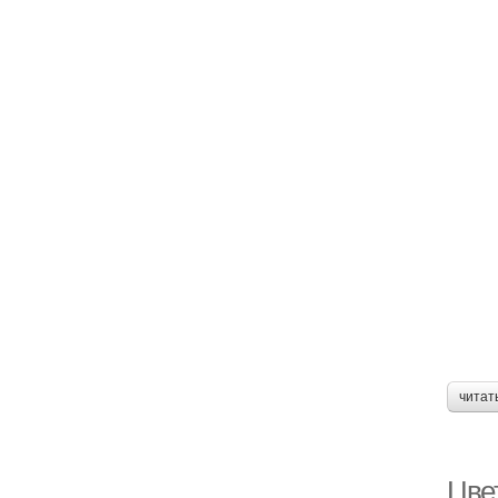
читат
Цве