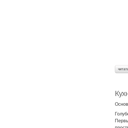
читат
Кух
Основ
Голуб
Первы
прост