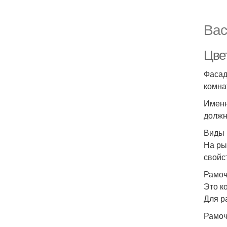
Вас
Цве
Фасад
комна
Именн
должн
Виды 
На ры
свойс
Рамо
Это к
Для р
Рамоч