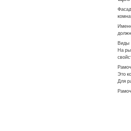
Фасад
комна
Именн
должн
Виды 
На ры
свойс
Рамо
Это к
Для р
Рамоч