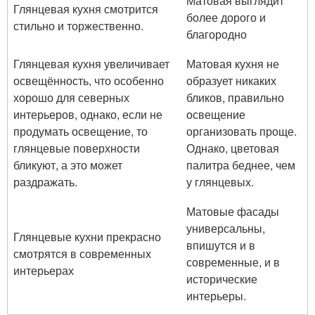
Матовая выглядит
Глянцевая кухня смотрится
более дорого и
стильно и торжественно.
благородно
Глянцевая кухня увеличивает
Матовая кухня не
освещённость, что особенно
образует никаких
хорошо для северных
бликов, правильно
интерьеров, однако, если не
освещение
продумать освещение, то
организовать проще.
глянцевые поверхности
Однако, цветовая
бликуют, а это может
палитра беднее, чем
раздражать.
у глянцевых.
Матовые фасады
универсальны,
Глянцевые кухни прекрасно
впишутся и в
смотрятся в современных
современные, и в
интерьерах
исторические
интерьеры.