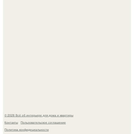
Стильная квартира в светлых приятных тонах.
Преображение в ванной на ул. генерала Григорова, д.
36!
© 2026 Всё об интерьере для дома и квартиры
Контакты
Пользовательское соглашение
Политика конфидециальности