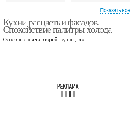
Показать все
Кухни расцветки фасадов.
Требования к
Кухонные фасады
Спокойствие палитры холода
кухонному фасаду
Основные цвета второй группы, это:
Фасады для кухни