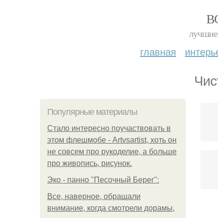
В
лучшие 
главная
интерь
Чис
Популярные материалы
Стало интересно поучаствовать в
этом флешмобе - Artvsartist, хоть он
не совсем про рукоделие, а больше
про живопись, рисунок.
Эко - панно "Песочный Берег":
Все, наверное, обращали
внимание, когда смотрели дорамы,