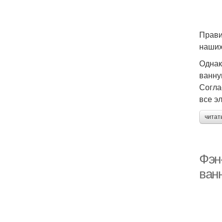
Прави
наших
Однак
ванну
Согла
все э
читат
Фэн
ванн