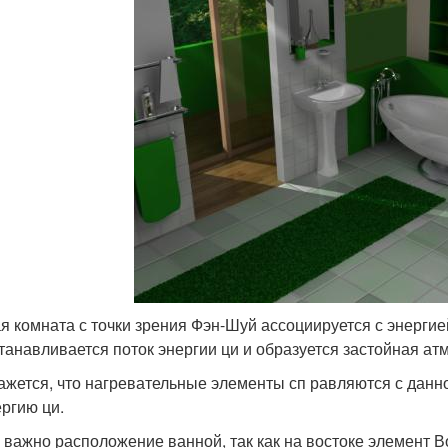
я комната с точки зрения Фэн-Шуй ассоциируется с энергие
танавливается поток энергии ци и образуется застойная ат
ажется, что нагревательные элементы сп равляются с данной
ергию ци.
 важно расположение ванной, так как на востоке элемент 