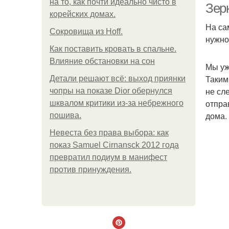
на то, как почти идеально чисто в
Зер
корейских домах.
На са
Сокровища из Hoff.
нужно
Как поставить кровать в спальне.
Влияние обстановки на сон
Мы уж
Таким
Детали решают всё: выход приянки
не сл
чопры на показе Dior обернулся
отпра
шквалом критики из-за небрежного
дома.
пошива.
Невеста без права выбора: как
показ Samuel Cirnansck 2012 года
превратил подиум в манифест
против принуждения.