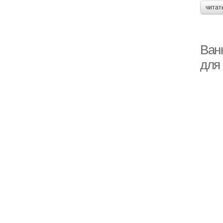
читат
Ван
для