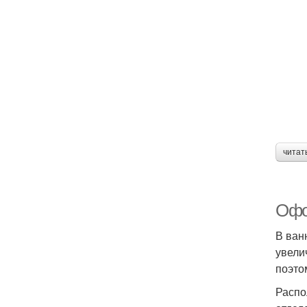
читат
Офо
В ван
увели
поэто
Распо