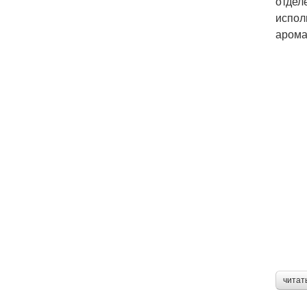
отдел
испол
арома
читат