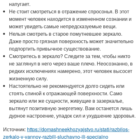
напугает.
Не стоит смотреться в отражение спросонья. В этот
момент человек находится в измененном сознании и
может увидеть самые непредсказуемые вещи.
Нельзя смотреть в старое помутневшее зеркало.
Даже просто грязная поверхность может значительно
подпортить привычное существование.
Смотритесь в зеркало? Следите за тем, чтобы никто
не заглянул в него через ваше плечо. Неосознанно, в
редких исключениях намерено, этот человек высосет
жизненную силу.
Настоятельно не рекомендуется долго сидеть или
стоять спиной к отражающей поверхности. Само
зеркало или же сущности, живущие в зазеркалье,
вытянут позитивную энергетику. Вам останется лишь
дурное настроение, упадок сил и ухудшение здоровья.
Источник:
https://domashneekhozyajstvo.ru/stati/razbilos-
zerkalo-v-vannoy-razbili-sluchayno-ili-specialno