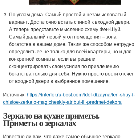
По углам дома. Самый простой и незамысловатый
вариант. Достаточно встать спиной к входной двери.
А теперь представьте мысленно схему Фен-Шуй.
Самый дальний левый угол помещения – зона
богатства в вашем доме. Таким же способом нетрудно
определить ее не только для всей квартиры, но и для
конкретной комнаты, если вы решили
сконцентрировать свои усилия по привлечению
богатства только для себя. Нужно просто вести отсчет
от входной двери в выбранное помещение.
Источник:
https://interior.ru-best.com/idei-dizayna/fen-shuy-i-
chistoe-zerkalo-magicheskiy-atribut-ili-predmet-dekora
Зеркало на кухне приметы.
Приметы о зеркалах
Известно ли вам, что даже самое обычное зеркало