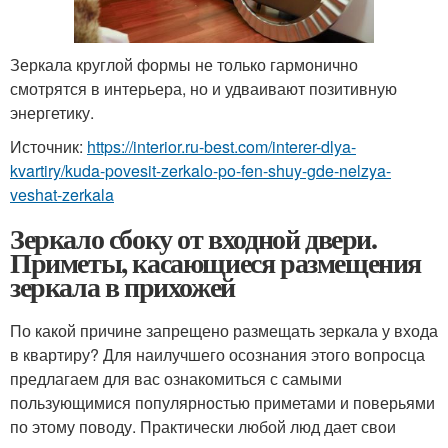
Зеркала круглой формы не только гармонично
смотрятся в интерьера, но и удваивают позитивную
энергетику.
Источник:
https://interior.ru-best.com/interer-dlya-
kvartiry/kuda-povesit-zerkalo-po-fen-shuy-gde-nelzya-
veshat-zerkala
Зеркало сбоку от входной двери.
Приметы, касающиеся размещения
зеркала в прихожей
По какой причине запрещено размещать зеркала у входа
в квартиру? Для наилучшего осознания этого вопросца
предлагаем для вас ознакомиться с самыми
пользующимися популярностью приметами и поверьями
по этому поводу. Практически любой люд дает свои