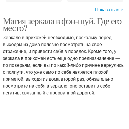
Показать все
Магия зеркала в фэн-шуй. Где его
Зеркало на входной
Рабочий место
место?
двери
Зеркало в прихожей необходимо, поскольку перед
выходом из дома полезно посмотреть на свое
отражение, и привести себя в порядок. Кроме того, у
Зеркало в саду
Зеркала к двери
зеркала в прихожей есть еще одно предназначение —
по поверьям, если вы по какой-либо причине вернулись
с полпути, что уже само по себе является плохой
приметой, выходя из дома второй раз, обязательно
Чистое зеркало
Новое зеркало
посмотрите на себя в зеркало, оно оставит в себе
негатив, связанный с прерванной дорогой.
Зеркало в доме
Зеркала в прихожей