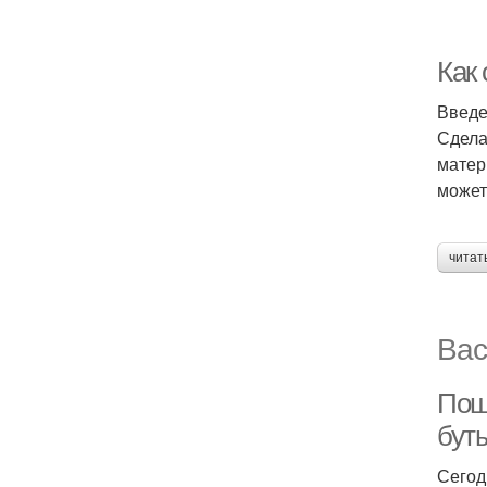
Как 
Введ
Сдела
матер
может
читат
Вас
Пош
бут
Сегод