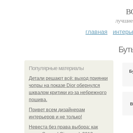
В
лучшие 
главная
интерь
Бут
Популярные материалы
Б
Детали решают всё: выход приянки
чопры на показе Dior обернулся
шквалом критики из-за небрежного
пошива.
В
Привет всем дизайнерам
интерьеров и не только!
Невеста без права выбора: как