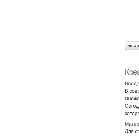
читат
Креа
Введ
В сов
множе
Сегод
котор
Матер
Для с