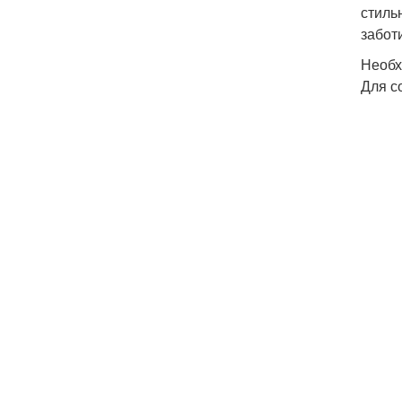
стиль
забот
Необх
Для с