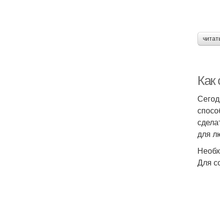
читат
Как
Сегод
спосо
сдела
для л
Необх
Для с