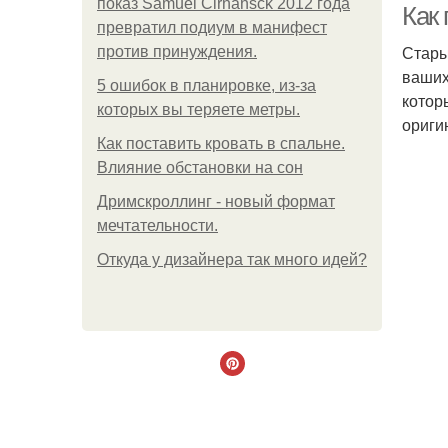
показ Samuel Cirnansck 2012 года
Как 
превратил подиум в манифест
Стары
против принуждения.
ваших
5 ошибок в планировке, из-за
котор
которых вы теряете метры.
ориги
Как поставить кровать в спальне.
Влияние обстановки на сон
Дримскроллинг - новый формат
мечтательности.
Откуда у дизайнера так много идей?