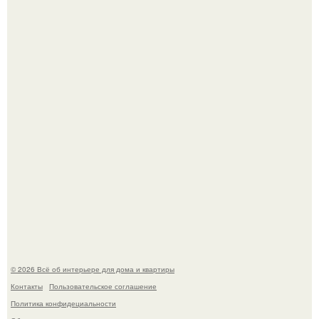
Опишите интерьер кухни в 2-3 словах.
"Ух, Заморочился же Дизайнер", - подумала я, когда
зашла в кафе - бар "слезы березы".
© 2026 Всё об интерьере для дома и квартиры
Контакты
Пользовательское соглашение
Политика конфидециальности