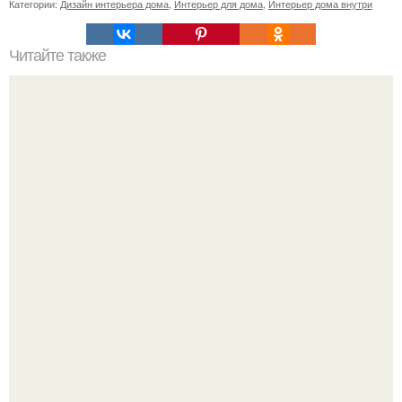
Категории:
Дизайн интерьера дома
,
Интерьер для дома
,
Интерьер дома внутри
Читайте также
Увлекательный способ резьбы по дереву: резать
лобзиком для начинающих