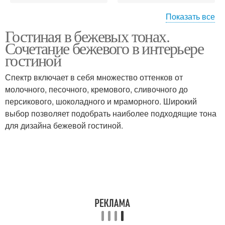
Показать все
Гостиная в бежевых тонах.
Интерьер в бежевых
Интерьер в шоколадно-
Сочетание бежевого в интерьере
тонах
бежевых тонах
гостиной
Спектр включает в себя множество оттенков от
молочного, песочного, кремового, сливочного до
Бежевый интерьер
Цвета в интерьере
персикового, шоколадного и мраморного. Широкий
выбор позволяет подобрать наиболее подходящие тона
для дизайна бежевой гостиной.
Бежево-желтый
Сочетания в интерьере
интерьер
Сочетание в интерьере