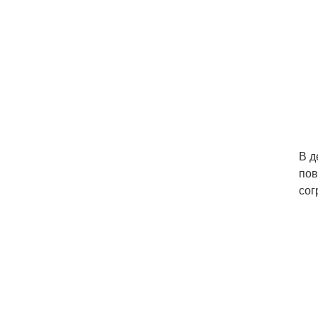
В д
пов
сог