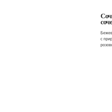
Соч
соч
Бежев
с при
розов