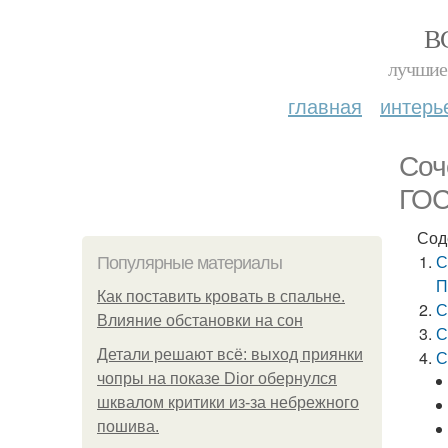
В
лучшие 
главная
интерь
Соч
ГО
Сод
С
Популярные материалы
П
Как поставить кровать в спальне.
С
Влияние обстановки на сон
С
Детали решают всё: выход приянки
С
чопры на показе Dior обернулся
шквалом критики из-за небрежного
пошива.