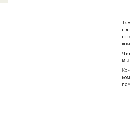
Тем
сво
отт
ком
Что
мы 
Как
ком
пом