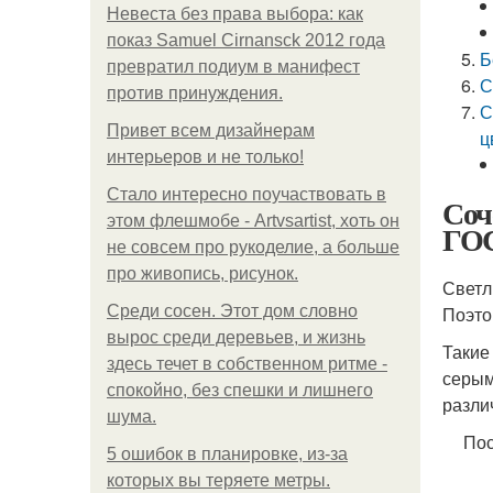
Невеста без права выбора: как
показ Samuel Cirnansck 2012 года
Б
превратил подиум в манифест
С
против принуждения.
С
Привет всем дизайнерам
ц
интерьеров и не только!
Стало интересно поучаствовать в
Соч
этом флешмобе - Artvsartist, хоть он
ГО
не совсем про рукоделие, а больше
про живопись, рисунок.
Светл
Среди сосен. Этот дом словно
Поэто
вырос среди деревьев, и жизнь
Такие
здесь течет в собственном ритме -
серым
спокойно, без спешки и лишнего
разли
шума.
Пос
5 ошибок в планировке, из-за
которых вы теряете метры.