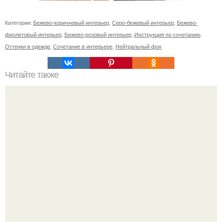
Категории:
Бежево-коричневый интерьер
,
Серо-бежевый интерьер
,
Бежево-
фиолетовый интерьер
,
Бежево-розовый интерьер
,
Инструкция по сочетанию
,
Оттенки в одежде
,
Сочетание в интерьере
,
Нейтральный фон
Читайте также
Как правильно обрезать герань, чтобы она пышно цвела.