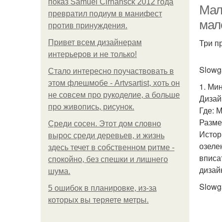
показ Samuel Cirnansck 2012 года
Мал
превратил подиум в манифест
мал
против принуждения.
Три п
Привет всем дизайнерам
Ба
интерьеров и не только!
Slowg
Стало интересно поучаствовать в
этом флешмобе - Artvsartist, хоть он
1. Ми
не совсем про рукоделие, а больше
Дизай
про живопись, рисунок.
Где: 
Размер
Среди сосен. Этот дом словно
Истор
вырос среди деревьев, и жизнь
озеле
здесь течет в собственном ритме -
вписа
спокойно, без спешки и лишнего
дизай
шума.
Slowg
5 ошибок в планировке, из-за
которых вы теряете метры.