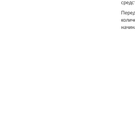
средс
Перед
колич
начин