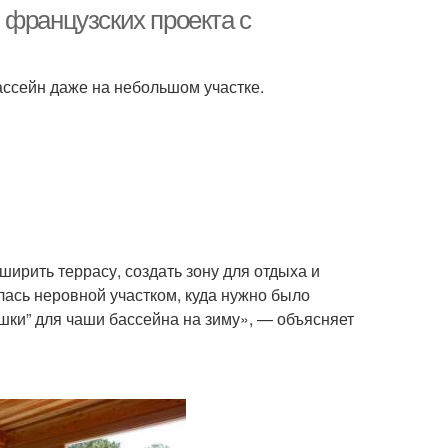
бассейны
 французских проекта с
Бассейн из
ссейн даже на небольшом участке.
сейн из габионов
транспортного
контейнера
ассейн на даче
Площадки под бассейн
ширить террасу, создать зону для отдыха и
лась неровной участком, куда нужно было
шки” для чаши бассейна на зиму», — объясняет