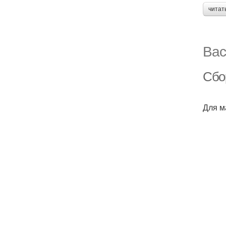
читат
Вас
Сбо
Для м