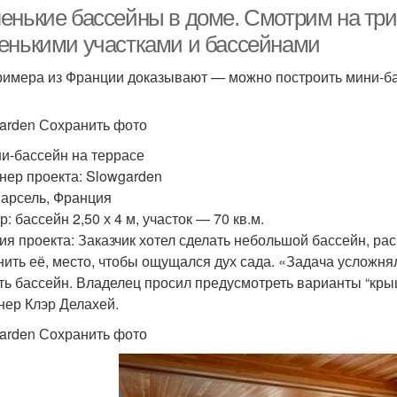
енькие бассейны в доме. Смотрим на три
енькими участками и бассейнами
римера из Франции доказывают — можно построить мини-ба
ссейн из шлакоблока
Бассейн на улице
Бас
arden Сохранить фото
ни-бассейн на террасе
Бетонный бассейн
Бассейны во дворе
Б
нер проекта: Slowgarden
Марсель, Франция
: бассейн 2,50 х 4 м, участок — 70 кв.м.
ия проекта: Заказчик хотел сделать небольшой бассейн, рас
нить её, место, чтобы ощущался дух сада. «Задача усложня
Бассейн в доме
ть бассейн. Владелец просил предусмотреть варианты “кры
нер Клэр Делахей.
arden Сохранить фото