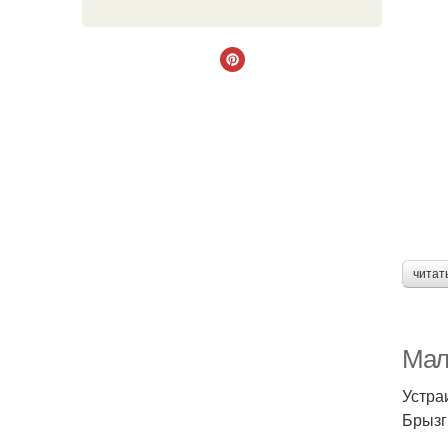
читат
Мал
Устра
Брызг