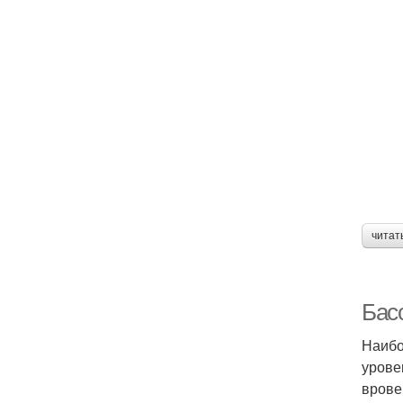
читат
Бас
Наибо
урове
врове