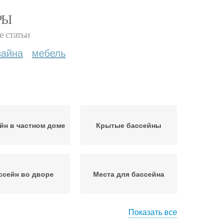
РЫ
е статьи
зайна
мебель
йн в частном доме
Крытые бассейны
ссейн во дворе
Места для бассейна
Показать все
Стационарные
касный бассейн