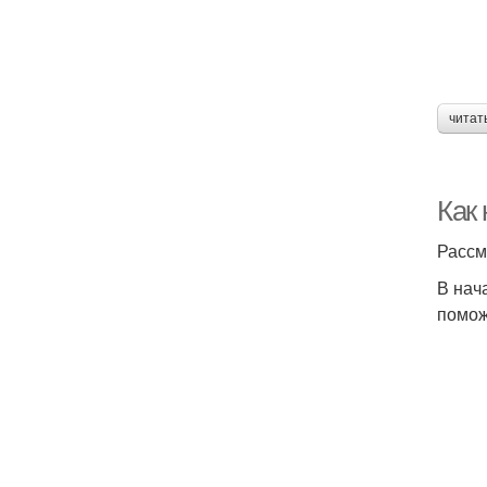
читат
Как 
Рассм
В нач
помож