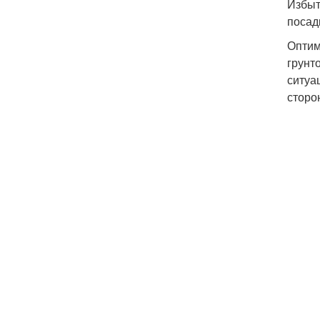
Избыт
посад
Оптим
грунт
ситуа
сторо