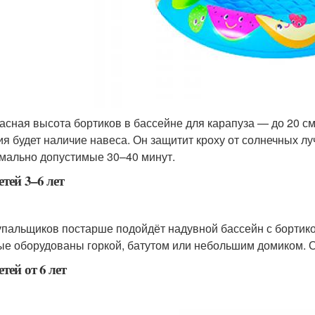
асная высота бортиков в бассейне для карапуза — до 20 с
ия будет наличие навеса. Он защитит кроху от солнечных луч
мально допустимые 30–40 минут.
етей 3–6 лет
упальщиков постарше подойдёт надувной бассейн с бортико
ые оборудованы горкой, батутом или небольшим домиком. Он
етей от 6 лет