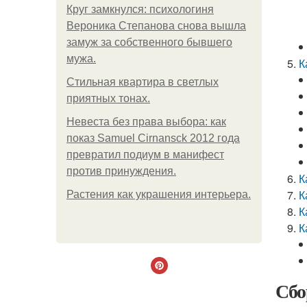
Круг замкнулся: психологиня
Вероника Степанова снова вышла
замуж за собственного бывшего
мужа.
К
Стильная квартира в светлых
приятных тонах.
Невеста без права выбора: как
показ Samuel Cirnansck 2012 года
превратил подиум в манифест
против принуждения.
К
К
Растения как украшения интерьера.
К
К
Сбо