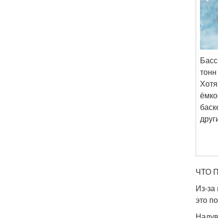
Басс
тонн
Хотя
ёмко
баск
друг
ЧТО 
Из-за
это п
Надув