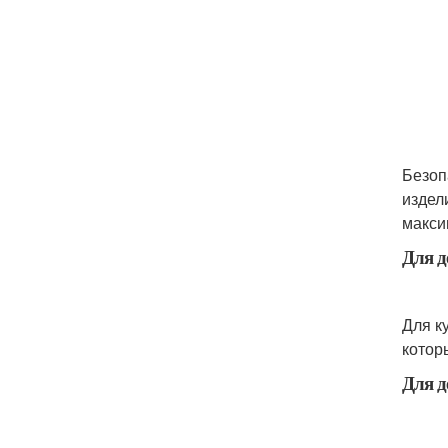
Безоп
издел
макси
Для д
Для к
котор
Для д