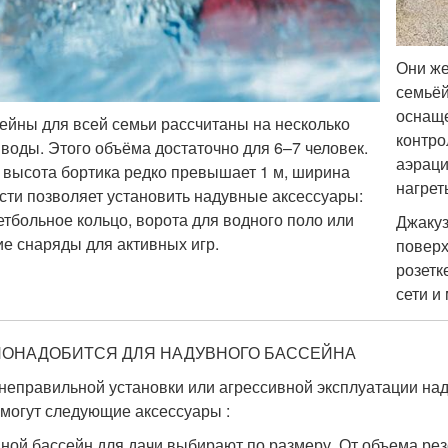
Они же
семьёй
оснаще
ейны для всей семьи рассчитаны на несколько
контро
 воды. Этого объёма достаточно для 6–7 человек.
аэрац
 высота бортика редко превышает 1 м, ширина
нагрет
сти позволяет установить надувные аксессуары:
етбольное кольцо, ворота для водного поло или
Джакуз
ие снаряды для активных игр.
поверх
розетк
сети и
ПОНАДОБИТСЯ ДЛЯ НАДУВНОГО БАССЕЙНА
 неправильной установки или агрессивной эксплуатации на
омогут следующие аксессуары :
ной бассейн для дачи выбирают по размеру. От объема резе