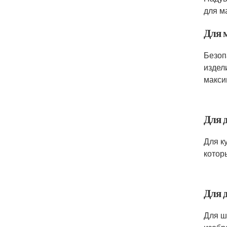
для м
Для 
Безоп
издел
макси
Для д
Для к
котор
Для д
Для ш