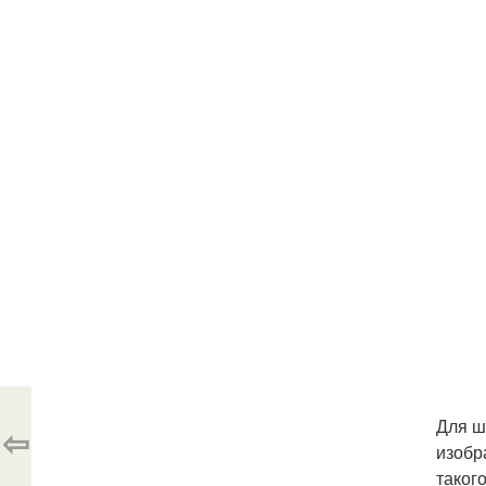
Для ш
⇦
изобр
таког