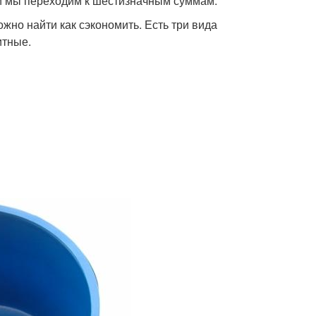
 и мы переходим к шестизначным суммам.
жно найти как сэкономить. Есть три вида
итные.