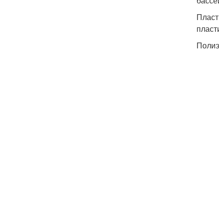
бассе
Пласт
пласт
Поли