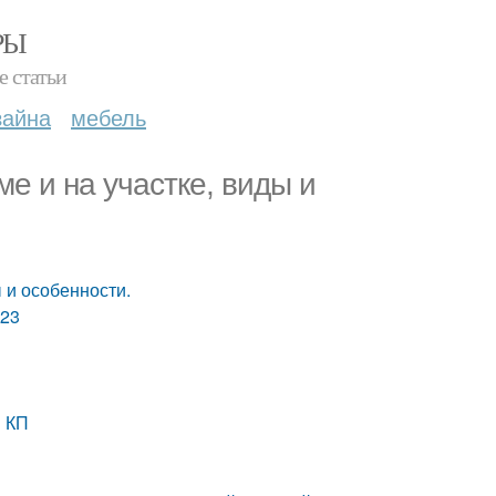
РЫ
е статьи
зайна
мебель
е и на участке, виды и
 и особенности.
023
и КП