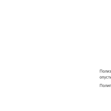
Полиэ
опуст
Поли