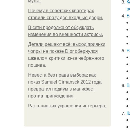
мужа.
К
р
Почему в советских квартирах
Б
ставили сразу две входные двери.
В сети продолжают обсуждать
изменения во внешности актрисы.
Детали решают всё: выход приянки
В
чопры на показе Dior обернулся
шквалом критики из-за небрежного
пошива.
Невеста без права выбора: как
показ Samuel Cirnansck 2012 года
В
превратил подиум в манифест
против принуждения.
Растения как украшения интерьера.
К