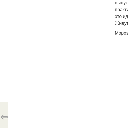
выпус
практ
это и
Живут
Мороз
⇦