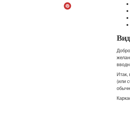
Вид
Добро
желан
вводн
Итак,
(или 
обычн
Карка