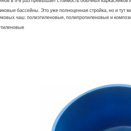
йнов в 5-8 раз превышает стоимость обычных каркасников
иковые бассейны. Это уже полноценная стройка, но и тут мо
иковых чаш: полиэтиленовые, полипропиленовые и композ
этиленовые