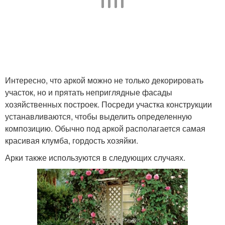
Растения для садовых
Арка во дворе
арок
Арка для вьющейся
Интересно, что аркой можно не только декорировать
Деревянные арки
розы
участок, но и прятать неприглядные фасады
хозяйственных построек. Посреди участка конструкции
устанавливаются, чтобы выделить определенную
композицию. Обычно под аркой располагается самая
Растения для садовой
Арка для сада
красивая клумба, гордость хозяйки.
арки
Арки также используются в следующих случаях.
Арка для цветов
Арки в ландшафте