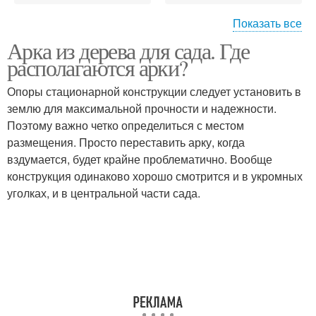
Показать все
Арка из дерева для сада. Где
Металлическая арка
Арка для дачи
располагаются арки?
Опоры стационарной конструкции следует установить в
землю для максимальной прочности и надежности.
Поэтому важно четко определиться с местом
Садовые арки
Арки из металла
размещения. Просто переставить арку, когда
вздумается, будет крайне проблематично. Вообще
конструкция одинаково хорошо смотрится и в укромных
уголках, и в центральной части сада.
Арки в ландшафтном
Арка на даче
дизайне
Арка для роз
Деревянная арка