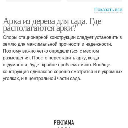
Показать все
Арка из дерева для сада. Где
Арка для вьющихся
Металлическая арка
располагаются арки?
растений
Опоры стационарной конструкции следует установить в
землю для максимальной прочности и надежности.
Поэтому важно четко определиться с местом
Арка для дачи
Садовые арки
размещения. Просто переставить арку, когда
вздумается, будет крайне проблематично. Вообще
конструкция одинаково хорошо смотрится и в укромных
уголках, и в центральной части сада.
Арки в ландшафтном
дизайне