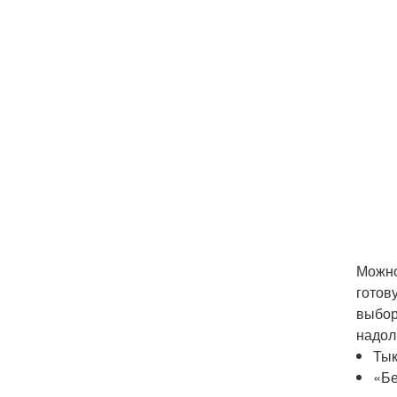
Можно
готов
выбор
надол
Тык
«Бе