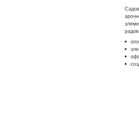
Садов
арочн
элеме
радов
опо
эле
офо
соз