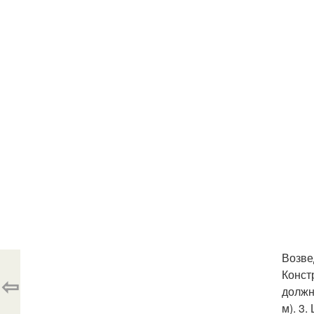
Возве
Конст
⇦
должн
м). 3