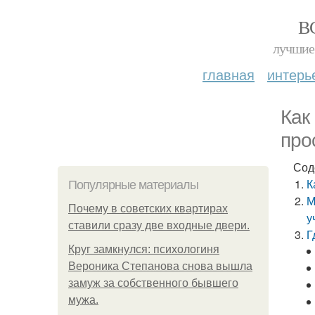
В
лучшие 
главная
интерь
Как
про
Сод
К
Популярные материалы
М
Почему в советских квартирах
у
ставили сразу две входные двери.
Г
Круг замкнулся: психологиня
Вероника Степанова снова вышла
замуж за собственного бывшего
мужа.