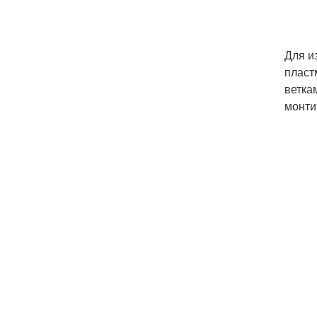
Для и
пласт
ветка
монти