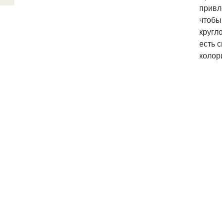
привл
чтобы
кругл
есть 
колор