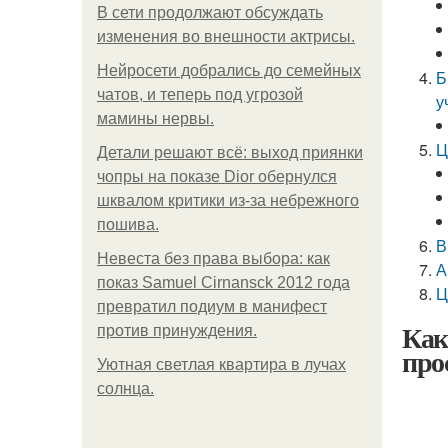
В сети продолжают обсуждать
изменения во внешности актрисы.
Нейросети добрались до семейных
Б
чатов, и теперь под угрозой
у
мамины нервы.
Ц
Детали решают всё: выход приянки
чопры на показе Dior обернулся
шквалом критики из-за небрежного
пошива.
В
Невеста без права выбора: как
А
показ Samuel Cirnansck 2012 года
Ц
превратил подиум в манифест
Как
против принуждения.
про
Уютная светлая квартира в лучах
солнца.