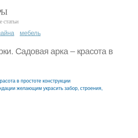
РЫ
е статьи
зайна
мебель
ки. Садовая арка – красота в
расота в простоте конструкции
дации желающим украсить забор, строения,