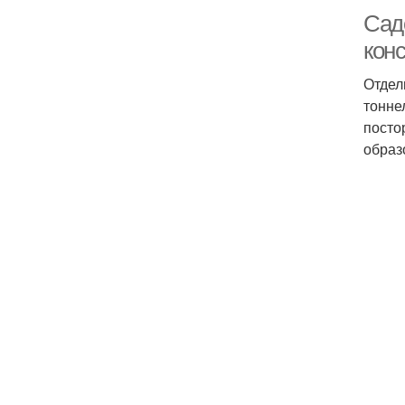
Сад
конс
Отдел
тонне
посто
образ