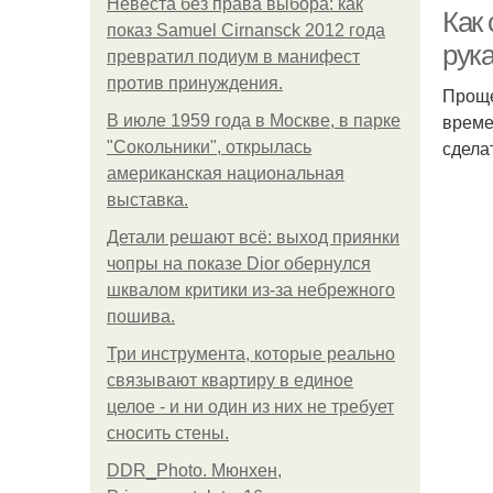
Невеста без права выбора: как
Как 
показ Samuel Cirnansck 2012 года
рук
превратил подиум в манифест
против принуждения.
Проще
време
В июле 1959 года в Москве, в парке
сдела
"Сокольники", открылась
американская национальная
выставка.
Детали решают всё: выход приянки
чопры на показе Dior обернулся
шквалом критики из-за небрежного
пошива.
Три инструмента, которые реально
связывают квартиру в единое
целое - и ни один из них не требует
сносить стены.
DDR_Photo. Мюнхен,