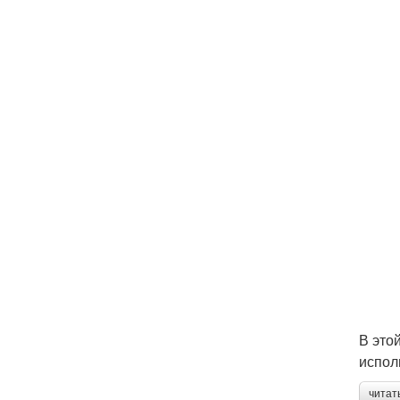
В это
испол
читат