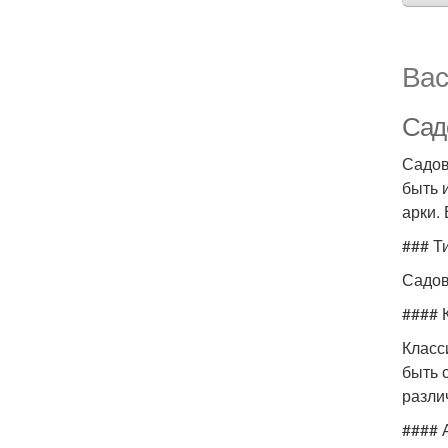
Вас
Сад
Садов
быть 
арки.
### Т
Садов
#### 
Класс
быть 
разли
#### 