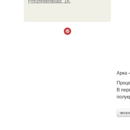
Prinzregentplatz, 16.
Арка 
Проце
В пер
полук
читат