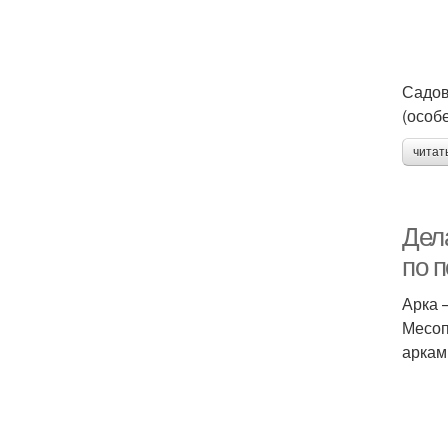
Садов
(особ
читат
Дел
по 
Арка 
Месоп
аркам