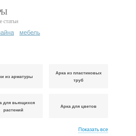
РЫ
е статьи
зайна
мебель
Арка из пластиковых
ки из арматуры
труб
а для вьющихся
Арка для цветов
растений
Показать все
ки в ландшафте
Арки в саду