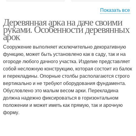
Показать все
Деревянная арка на даче своими
Арка из дерева
Садовая арка
руками. Особенности деревянных
арок
Сооружение выполняет исключительно декоративную
Арка из пластиковых
функцию, может быть установлено как в саду, так и на
Трубы в саду
труб
огороде любого дачного участка. Изделие представляет
собой несложную конструкцию, которая состоит из балок
и перекладины. Опорные столбы располагаются строго
вертикально и не требуют оборудования фундамента.
Арки в дизайне
Садовые арки
Обусловлено это малым весом арки. Перекладина
должна надежно фиксироваться в горизонтальном
положении и может иметь как прямую, так и арочную
форму.
Растения для садовой
арки