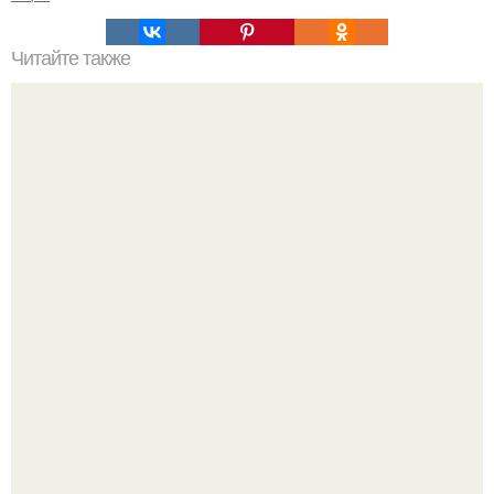
Читайте также
Сколько сохнут обои на флизелиновой основе после
поклейки. Когда высохнет клей?