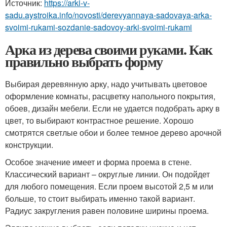
Источник:
https://arki-v-
sadu.aystroika.info/novosti/derevyannaya-sadovaya-arka-
svoimi-rukami-sozdanie-sadovoy-arki-svoimi-rukami
Арка из дерева своими руками. Как
правильно выбрать форму
Выбирая деревянную арку, надо учитывать цветовое
оформление комнаты, расцветку напольного покрытия,
обоев, дизайн мебели. Если не удается подобрать арку в
цвет, то выбирают контрастное решение. Хорошо
смотрятся светлые обои и более темное дерево арочной
конструкции.
Особое значение имеет и форма проема в стене.
Классический вариант – округлые линии. Он подойдет
для любого помещения. Если проем высотой 2,5 м или
больше, то стоит выбирать именно такой вариант.
Радиус закругления равен половине ширины проема.