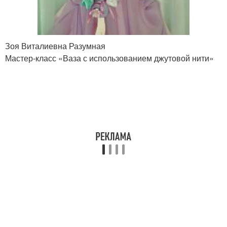
Материалы вместо
Узор из шпагата
шпагата
Зоя Виталиевна Разумная
Мастер-класс «Ваза с использованием джутовой нити»
Вазы во время
„ваз из шпагата
Ваза из пластиковой
Основы для вазы
бутылки