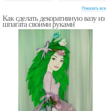
Показать все
Как сделать декоративную вазу из
Вазы с оформлением
Вазы из картона
шпагата своими руками
Вазы из
Пластиковые вазы
полимергранита
Вазы из гранита
Вазы из полистоуна
Ваза из бутылки
Вазы из бутылки