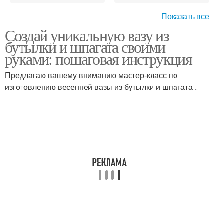
Показать все
Создай уникальную вазу из
Необходимые
Шпагат для обмотки
бутылки и шпагата своими
материалы
руками: пошаговая инструкция
Предлагаю вашему вниманию мастер-класс по
изготовлению весенней вазы из бутылки и шпагата .
Шпагат с детьми